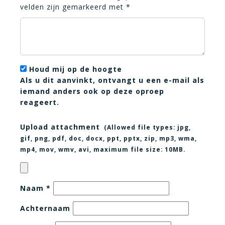
velden zijn gemarkeerd met
*
Houd mij op de hoogte
Als u dit aanvinkt, ontvangt u een e-mail als
iemand anders ook op deze oproep
reageert.
Upload attachment
(Allowed file types:
jpg,
gif, png, pdf, doc, docx, ppt, pptx, zip, mp3, wma,
mp4, mov, wmv, avi
, maximum file size:
10MB.
Naam
*
Achternaam