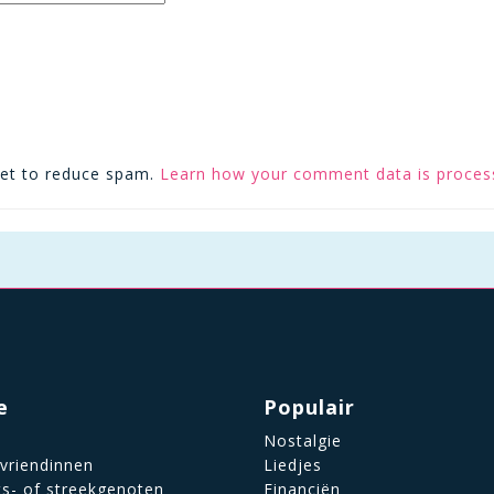
met to reduce spam.
Learn how your comment data is proces
e
Populair
Nostalgie
 vriendinnen
Liedjes
ts- of streekgenoten
Financiën