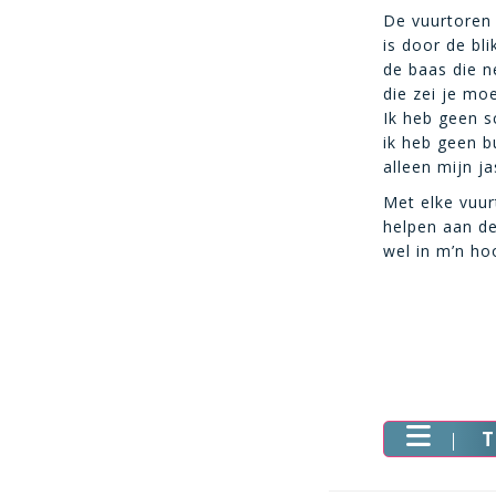
De vuurtoren
is door de bl
de baas die n
die zei je mo
Ik heb geen 
ik heb geen bu
alleen mijn ja
Met elke vuur
helpen aan de
wel in m’n ho
T