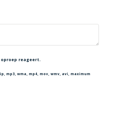
 oproep reageert.
, zip, mp3, wma, mp4, mov, wmv, avi
, maximum