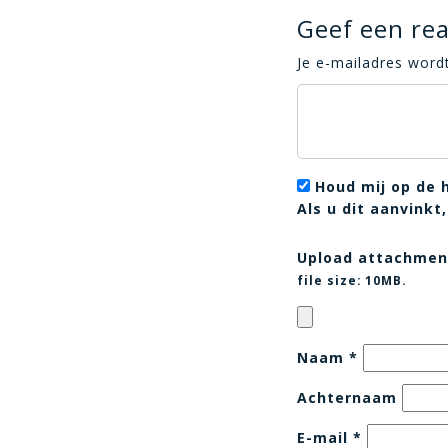
Geef een rea
Je e-mailadres wordt
Houd mij op de 
Als u dit aanvink
Upload attachmen
file size:
10MB.
Naam
*
Achternaam
E-mail
*