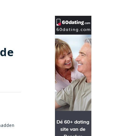
 de
 hadden