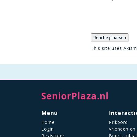
This site uses Akis
SeniorPlaza.nl
Menu
Interacti
Home
Prikbord
Login
Vrienden en
Registreer
Buurt-, plaa