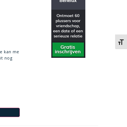
Kies 
ie kan me
it nog