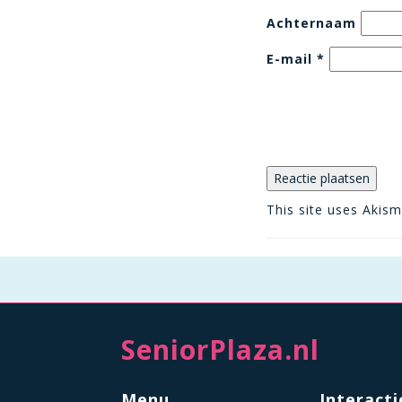
Achternaam
E-mail
*
This site uses Akis
SeniorPlaza.nl
Menu
Interacti