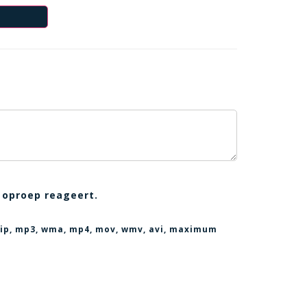
 oproep reageert.
, zip, mp3, wma, mp4, mov, wmv, avi
, maximum