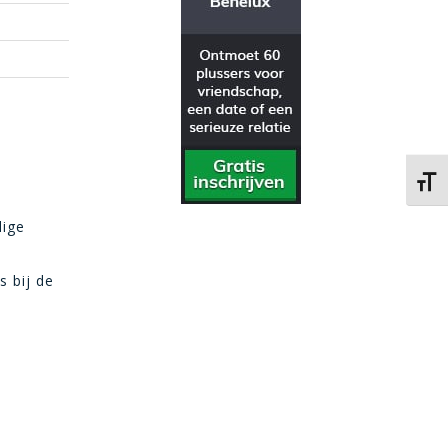
Kies 
lige
s bij de