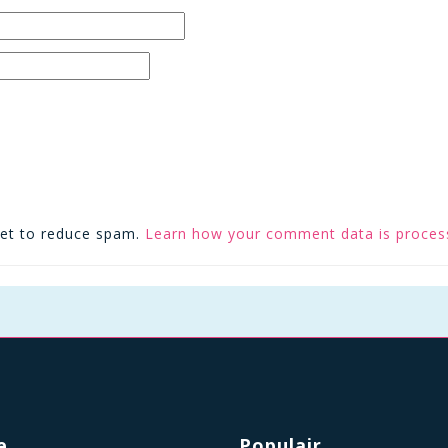
met to reduce spam.
Learn how your comment data is proces
e
Populair