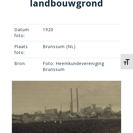
landbouwgrond
Datum
1920
foto:
Plaats
Brunssum (NL)
foto:
Kies 
Bron:
Foto: Heemkundevereniging
Brunssum