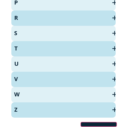
P
R
S
T
U
V
W
Z