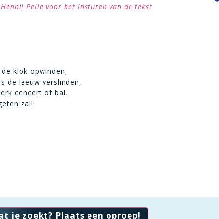
Hennij Pelle voor het insturen van de tekst
t de klok opwinden,
is de leeuw verslinden,
erk concert of bal,
geten zal!
at je zoekt? Plaats een oproep!