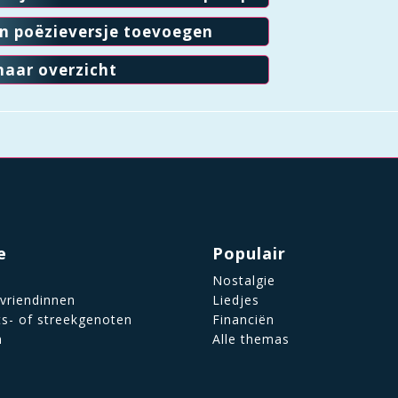
en poëzieversje toevoegen
naar overzicht
e
Populair
Nostalgie
 vriendinnen
Liedjes
ts- of streekgenoten
Financiën
n
Alle themas