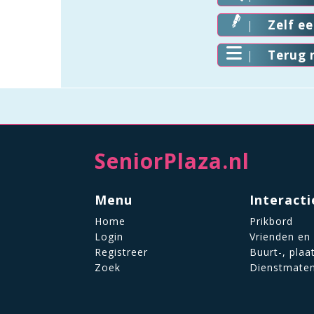
Zelf e
Terug 
SeniorPlaza.nl
Menu
Interacti
Home
Prikbord
Login
Vrienden en
Registreer
Buurt-, plaa
Zoek
Dienstmate