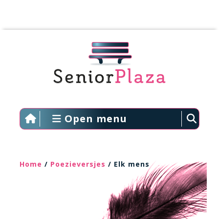
Open menu
Home
/
Poezieversjes
/ Elk mens