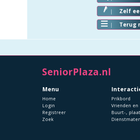
Zelf e
Terug 
SeniorPlaza.nl
Menu
Interacti
Home
Prikbord
Login
Vrienden en
Registreer
Buurt-, plaa
Zoek
Dienstmate