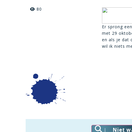
80
Er sprong een
met 29 oktobe
en als je dat 
wil ik niets m
Niet w