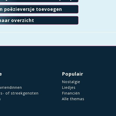
en poëzieversje toevoegen
naar overzicht
e
Populair
Nostalgie
 vriendinnen
Liedjes
ts- of streekgenoten
Financiën
n
Alle themas