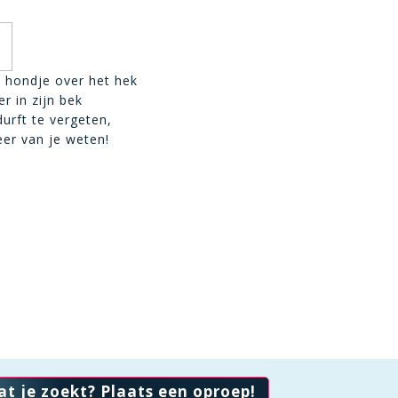
 hondje over het hek
r in zijn bek
durft te vergeten,
eer van je weten!
at je zoekt? Plaats een oproep!