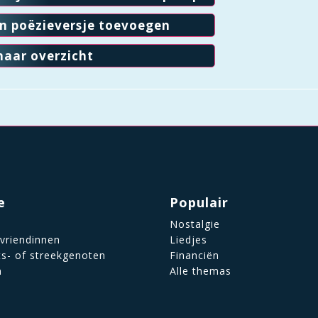
en poëzieversje toevoegen
naar overzicht
e
Populair
Nostalgie
 vriendinnen
Liedjes
ts- of streekgenoten
Financiën
n
Alle themas