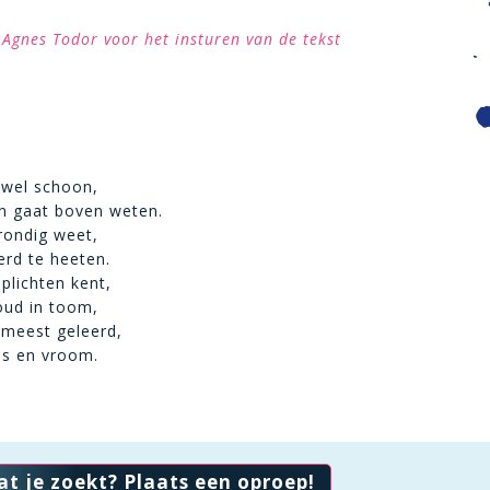
Agnes Todor voor het insturen van de tekst
 wel schoon,
n gaat boven weten.
rondig weet,
erd te heeten.
plichten kent,
houd in toom,
 meest geleerd,
ijs en vroom.
at je zoekt? Plaats een oproep!