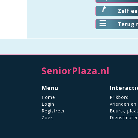
Zelf e
Terug 
SeniorPlaza.nl
Menu
Interacti
Home
Prikbord
Login
Vrienden en
Registreer
Buurt-, plaa
Zoek
Dienstmate