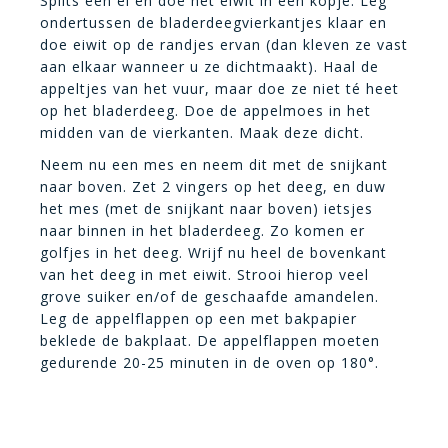
Splits een ei en doe het eiwit in een kopje. Leg
ondertussen de bladerdeegvierkantjes klaar en
doe eiwit op de randjes ervan (dan kleven ze vast
aan elkaar wanneer u ze dichtmaakt). Haal de
appeltjes van het vuur, maar doe ze niet té heet
op het bladerdeeg. Doe de appelmoes in het
midden van de vierkanten. Maak deze dicht.
Neem nu een mes en neem dit met de snijkant
naar boven. Zet 2 vingers op het deeg, en duw
het mes (met de snijkant naar boven) ietsjes
naar binnen in het bladerdeeg. Zo komen er
golfjes in het deeg. Wrijf nu heel de bovenkant
van het deeg in met eiwit. Strooi hierop veel
grove suiker en/of de geschaafde amandelen.
Leg de appelflappen op een met bakpapier
beklede de bakplaat. De appelflappen moeten
gedurende 20-25 minuten in de oven op 180°.