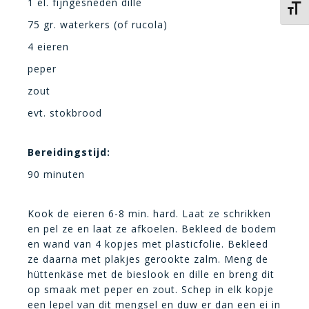
1 el. fijngesneden dille
Kies 
75 gr. waterkers (of rucola)
4 eieren
peper
zout
evt. stokbrood
Bereidingstijd:
90 minuten
Kook de eieren 6-8 min. hard. Laat ze schrikken
en pel ze en laat ze afkoelen. Bekleed de bodem
en wand van 4 kopjes met plasticfolie. Bekleed
ze daarna met plakjes gerookte zalm. Meng de
hüttenkäse met de bieslook en dille en breng dit
op smaak met peper en zout. Schep in elk kopje
een lepel van dit mengsel en duw er dan een ei in