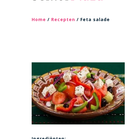
Home
/
Recepten
/ Feta salade
Ingrediënten: