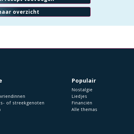
naar overzicht
e
Populair
Nostalgie
 vriendinnen
Liedjes
ts- of streekgenoten
Financiën
n
Alle themas