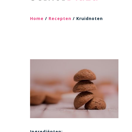
Home
/
Recepten
/ Kruidnoten
Ingrediënten: