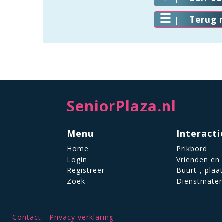
Terug 
SeniorPlaza.nl
Menu
Interacti
Home
Prikbord
Login
Vrienden en
Registreer
Buurt-, plaa
Zoek
Dienstmate
Contact
Privacy verklaring