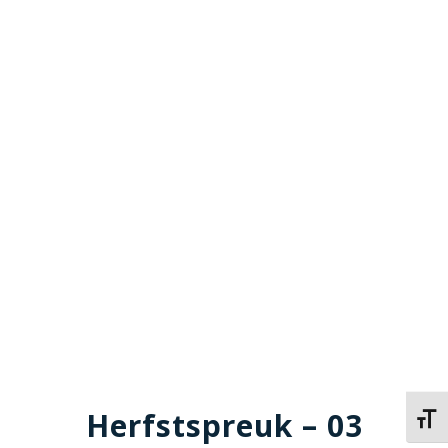
Herfstspreuk – 03
Kies 