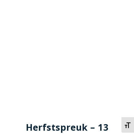
Herfstspreuk – 13
Kies 