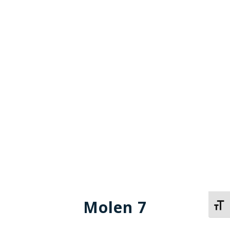
Molen 7
Kies 