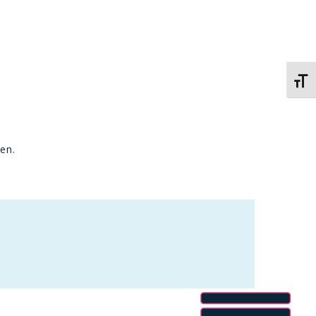
Kies 
en.