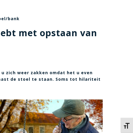
oel/bank
 hebt met opstaan van
at u zich weer zakken omdat het u even
st de stoel te staan. Soms tot hilariteit
Kies 