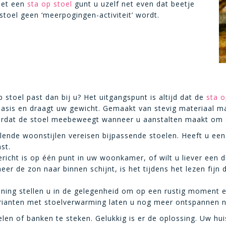
Met een
sta op stoel
gunt u uzelf net even dat beetje
stoel geen ‘meerpogingen-activiteit’ wordt.
p stoel past dan bij u? Het uitgangspunt is altijd dat de
sta o
basis en draagt uw gewicht. Gemaakt van stevig materiaal maa
rdat de stoel meebeweegt wanneer u aanstalten maakt om op 
llende woonstijlen vereisen bijpassende stoelen. Heeft u een 
ast.
richt is op één punt in uw woonkamer, of wilt u liever een dra
er de zon naar binnen schijnt, is het tijdens het lezen fijn 
uning stellen u in de gelegenheid om op een rustig moment 
arianten met stoelverwarming laten u nog meer ontspannen n
en of banken te steken. Gelukkig is er de oplossing. Uw hui