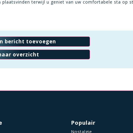
plaatsvinden terwijl u geniet van uw comfortabele sta op st
en bericht toevoegen
naar overzicht
e
Populair
Nostalgie