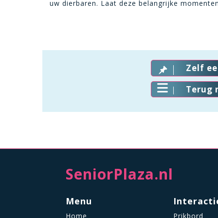
uw dierbaren. Laat deze belangrijke momenten 
Zelf e
Terug 
SeniorPlaza.nl
Menu
Interacti
Home
Prikbord