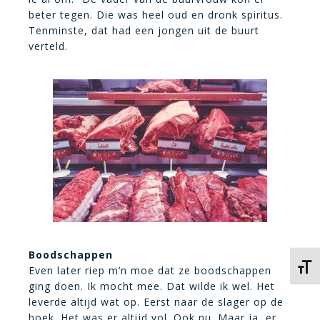
beter tegen. Die was heel oud en dronk spiritus.
Tenminste, dat had een jongen uit de buurt
verteld.
Boodschappen
Kies 
Even later riep m’n moe dat ze boodschappen
ging doen. Ik mocht mee. Dat wilde ik wel. Het
leverde altijd wat op. Eerst naar de slager op de
hoek. Het was er altijd vol. Ook nu. Maar ja, er