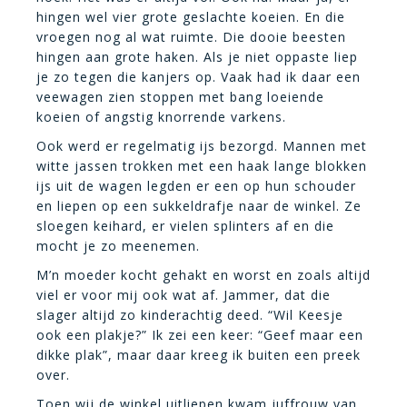
hingen wel vier grote geslachte koeien. En die
vroegen nog al wat ruimte. Die dooie beesten
hingen aan grote haken. Als je niet oppaste liep
je zo tegen die kanjers op. Vaak had ik daar een
veewagen zien stoppen met bang loeiende
koeien of angstig knorrende varkens.
Ook werd er regelmatig ijs bezorgd. Mannen met
witte jassen trokken met een haak lange blokken
ijs uit de wagen legden er een op hun schouder
en liepen op een sukkeldrafje naar de winkel. Ze
sloegen keihard, er vielen splinters af en die
mocht je zo meenemen.
M’n moeder kocht gehakt en worst en zoals altijd
viel er voor mij ook wat af. Jammer, dat die
slager altijd zo kinderachtig deed. “Wil Keesje
ook een plakje?” Ik zei een keer: “Geef maar een
dikke plak”, maar daar kreeg ik buiten een preek
over.
Toen wij de winkel uitliepen kwam juffrouw van