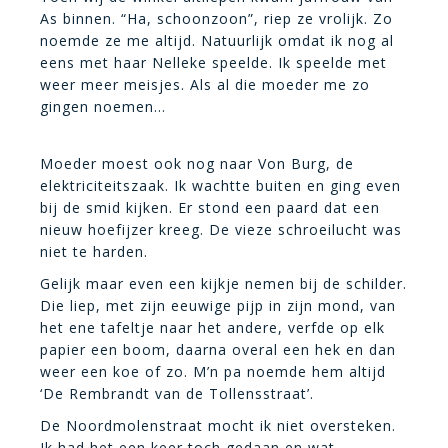
As binnen. “Ha, schoonzoon”, riep ze vrolijk. Zo
noemde ze me altijd. Natuurlijk omdat ik nog al
eens met haar Nelleke speelde. Ik speelde met
weer meer meisjes. Als al die moeder me zo
gingen noemen…
Moeder moest ook nog naar Von Burg, de
elektriciteitszaak. Ik wachtte buiten en ging even
bij de smid kijken. Er stond een paard dat een
nieuw hoefijzer kreeg. De vieze schroeilucht was
niet te harden.
Gelijk maar even een kijkje nemen bij de schilder.
Die liep, met zijn eeuwige pijp in zijn mond, van
het ene tafeltje naar het andere, verfde op elk
papier een boom, daarna overal een hek en dan
weer een koe of zo. M’n pa noemde hem altijd
‘De Rembrandt van de Tollensstraat’.
De Noordmolenstraat mocht ik niet oversteken.
Ik had het een keer toch gedaan en wat