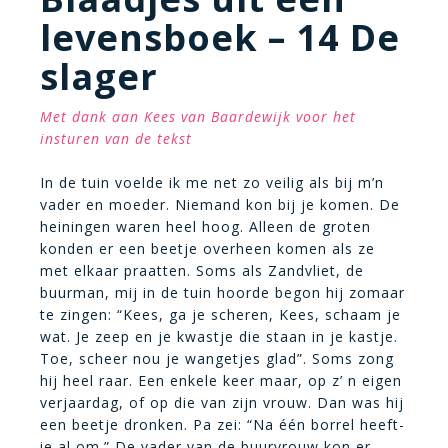
levensboek – 14 De
slager
Met dank aan Kees van Baardewijk voor het
insturen van de tekst
In de tuin voelde ik me net zo veilig als bij m’n
vader en moeder. Niemand kon bij je komen. De
heiningen waren heel hoog. Alleen de groten
konden er een beetje overheen komen als ze
met elkaar praatten. Soms als Zandvliet, de
buurman, mij in de tuin hoorde begon hij zomaar
te zingen: “Kees, ga je scheren, Kees, schaam je
wat. Je zeep en je kwastje die staan in je kastje.
Toe, scheer nou je wangetjes glad”. Soms zong
hij heel raar. Een enkele keer maar, op z’ n eigen
verjaardag, of op die van zijn vrouw. Dan was hij
een beetje dronken. Pa zei: “Na één borrel heeft-
ie al om.” De vader van de buurvrouw kon er