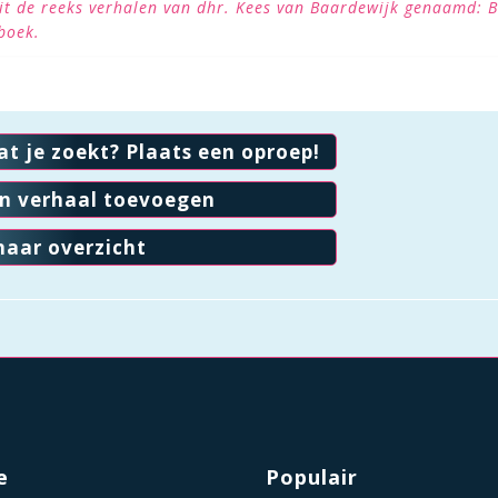
 uit de reeks verhalen van dhr. Kees van Baardewijk genaamd: 
boek.
at je zoekt? Plaats een oproep!
en verhaal toevoegen
naar overzicht
e
Populair