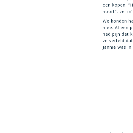
een kopen. “Ho
hoort”, zei m’
We konden ha
mee. Al een p
had pijn dat 
ze verteld da
Jannie was in