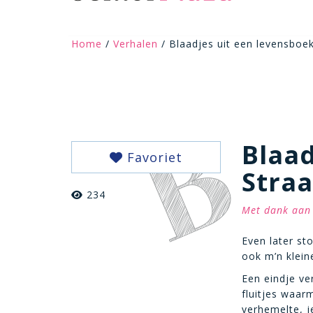
Home
/
Verhalen
/ Blaadjes uit een levensboe
Blaad
Favoriet
Stra
234
Met dank aan 
Even later st
ook m’n klein
Een eindje ve
fluitjes waar
verhemelte, j