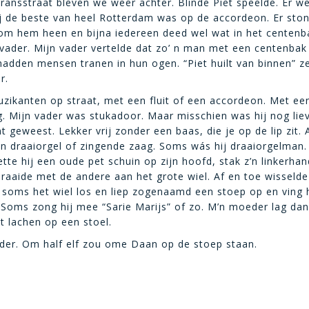
Fransstraat bleven we weer achter. Blinde Piet speelde. Er w
j de beste van heel Rotterdam was op de accordeon. Er ston
om hem heen en bijna iedereen deed wel wat in het centenb
 vader. Mijn vader vertelde dat zo’ n man met een centenbak
hadden mensen tranen in hun ogen. “Piet huilt van binnen” ze
r.
uzikanten op straat, met een fluit of een accordeon. Met een
. Mijn vader was stukadoor. Maar misschien was hij nog lie
 geweest. Lekker vrij zonder een baas, die je op de lip zit. A
n draaiorgel of zingende zaag. Soms wás hij draaiorgelman.
tte hij een oude pet schuin op zijn hoofd, stak z’n linkerhand
raaide met de andere aan het grote wiel. Af en toe wisselde 
ij soms het wiel los en liep zogenaamd een stoep op en ving 
 Soms zong hij mee “Sarie Marijs” of zo. M’n moeder lag dan
t lachen op een stoel.
der. Om half elf zou ome Daan op de stoep staan.