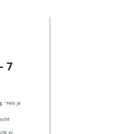
– 7
g. “Heb je
kocht
cht er