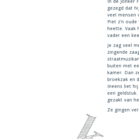
In de Jonker 
gezegd dat hi
veel mensen 
Piet z’n oude
heette. Vaak 
vader een kee
Je zag veel m
zingende zaag
straatmuzikant
buiten met ee
kamer. Dan ze
broekzak en d
Ineens liet h
een geldstuk.
gezakt van he
Ze gingen ver