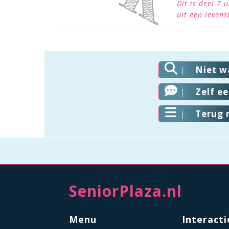
Dit is deel 7
uit een levens
Niet w
Zelf e
Terug 
SeniorPlaza.nl
Menu
Interacti