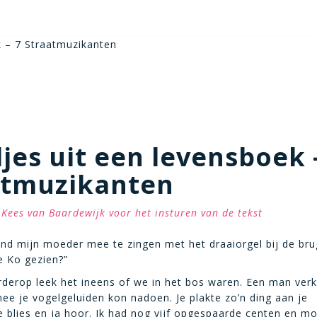
k – 7 Straatmuzikanten
jes uit een levensboek 
atmuzikanten
Kees van Baardewijk voor het insturen van de tekst
ond mijn moeder mee te zingen met het draaiorgel bij de bru
e Ko gezien?”
rderop leek het ineens of we in het bos waren. Een man ver
mee je vogelgeluiden kon nadoen. Je plakte zo’n ding aan je
e blies en ja hoor. Ik had nog vijf opgespaarde centen en mo