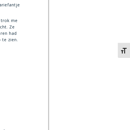
ariefantje
 trok me
cht. Ze
eren had
 te zien.
Kies 