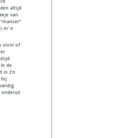
erd
den altijd
akje van
 “manser”
i m’ n
 viool of
ver
ltijd
 In de
 in z’n
hij.
handig
 onderuit