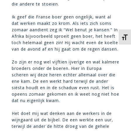
die andere te stoeien.
Ik geef die Franse boer geen ongelijk, want al
dat werken maakt zo krom. Als iets zich soms
zomaar aandient zeg ik “Wel benut je kansen.” In
Afrika bijvoorbeeld sproeit geen boer, het heeft
Kies 
toch helemaal geen zin! Hij wacht even de koelte
van de avond af en hij gaat om de regen dansen.
Zo zijn er nog wel vijftien ijverige en wat kalmere
broeders onder de boeren. Hier in Europa
scheren wij deze heren echter allemaal over die
ene kam. De een werkt hard terwijl de ander
siësta houdt en in de schaduw even rust. Het is
opeens zomaar gekomen en ik weet nog niet hoe
dat nu eigenlijk kwam.
Het doet mij wat denken aan de werkers in de
wijngaard uit de bijbel. De een werkte een uur,
terwijl de ander de hitte droeg van de gehele