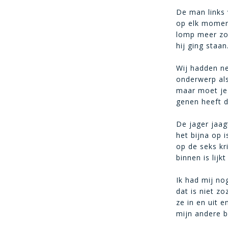
De man links 
op elk moment
lomp meer zo’
hij ging staan
Wij hadden n
onderwerp als
maar moet je 
genen heeft da
De jager jaagt
het bijna op 
op de seks kr
binnen is lij
Ik had mij no
dat is niet z
ze in en uit 
mijn andere b