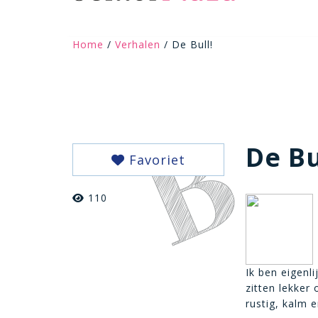
Home
/
Verhalen
/ De Bull!
De Bu
Favoriet
110
Ik ben eigenli
zitten lekker
rustig, kalm 