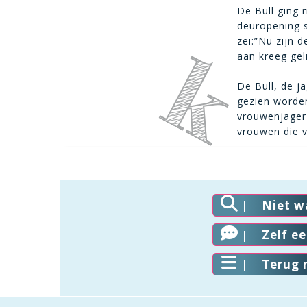
De Bull ging r
deuropening 
zei:”Nu zijn 
aan kreeg gel
De Bull, de j
gezien worden
vrouwenjager 
vrouwen die v
Niet w
Zelf e
Terug 