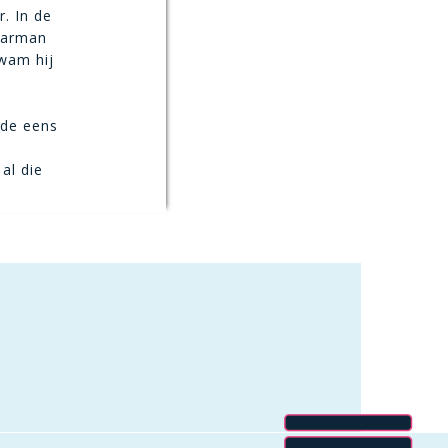
r. In de
barman
kwam hij
lde eens
al die