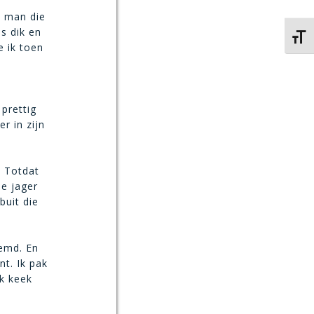
n man die
s dik en
Kies 
e ik toen
prettig
r in zijn
. Totdat
de jager
buit die
oemd. En
t. Ik pak
Ik keek