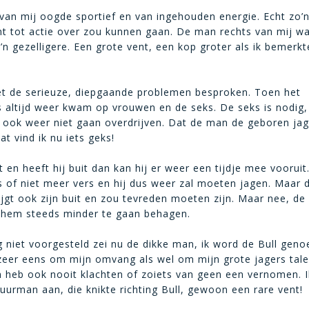
van mij oogde sportief en van ingehouden energie. Echt zo’
 tot actie over zou kunnen gaan. De man rechts van mij wa
n gezelligere. Een grote vent, een kop groter als ik bemerkt
.
et de serieuze, diepgaande problemen besproken. Toen het
 altijd weer kwam op vrouwen en de seks. De seks is nodig, 
ook weer niet gaan overdrijven. Dat de man de geboren jage
t vind ik nu iets geks!
 en heeft hij buit dan kan hij er weer een tijdje mee vooruit
is of niet meer vers en hij dus weer zal moeten jagen. Maar 
ijgt ook zijn buit en zou tevreden moeten zijn. Maar nee, de 
kt hem steeds minder te gaan behagen.
g niet voorgesteld zei nu de dikke man, ik word de Bull gen
ozeer eens om mijn omvang als wel om mijn grote jagers talen
en heb ook nooit klachten of zoiets van geen een vernomen. 
uurman aan, die knikte richting Bull, gewoon een rare vent!