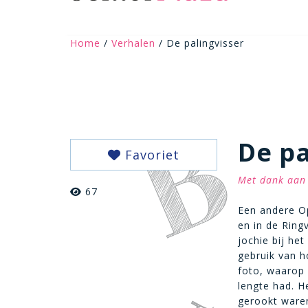
Home
/
Verhalen
/ De palingvisser
De pa
Favoriet
Met dank aan 
67
Een andere Op
en in de Ring
jochie bij het
gebruik van h
foto, waarop 
lengte had. H
gerookt waren