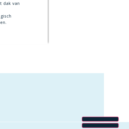
t dak van
agisch
en.