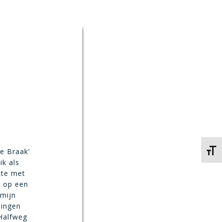
e Braak’
Kies 
ik als
okte met
d op een
 mijn
lingen
 Halfweg