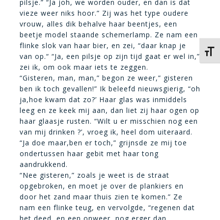
pilsje.” “Ja joh, we worden ouder, en dan is dat
vieze weer niks hoor.” Zij was het type oudere
vrouw, alles dik behalve haar beentjes, een
beetje model staande schemerlamp. Ze nam een
flinke slok van haar bier, en zei, “daar knap je
Kies 
van op.“ “Ja, een pilsje op zijn tijd gaat er wel in,”
zei ik, om ook maar iets te zeggen.
“Gisteren, man, man,” begon ze weer,” gisteren
ben ik toch gevallen!” Ik beleefd nieuwsgierig, “oh
ja,hoe kwam dat zo?’ Haar glas was inmiddels
leeg en ze keek mij aan, dan liet zij haar ogen op
haar glaasje rusten. “Wilt u er misschien nog een
van mij drinken ?’, vroeg ik, heel dom uiteraard.
“Ja doe maar,ben er toch,” grijnsde ze mij toe
ondertussen haar gebit met haar tong
aandrukkend.
“Nee gisteren,” zoals je weet is de straat
opgebroken, en moet je over de plankiers en
door het zand maar thuis zien te komen.” Ze
nam een flinke teug, en vervolgde, “regenen dat
het deed, en een onweer, nog erger dan