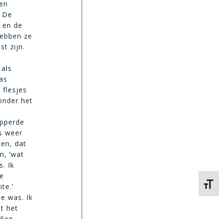
 en
. De
k en de
hebben ze
t zijn.
 als
was
 flesjes
 onder het
opperde
rs weer
ten, dat
n, ‘wat
s. Ik
e
Kies 
te.’
e was. Ik
t het
 Een