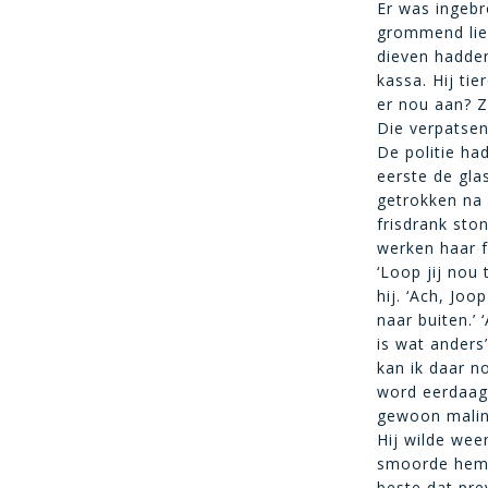
Er was ingebr
grommend liep
dieven hadden
kassa. Hij ti
er nou aan? Z
Die verpatsen 
De politie had
eerste de glas
getrokken na 
frisdrank sto
werken haar fa
‘Loop jij nou 
hij. ‘Ach, Jo
naar buiten.’
is wat anders
kan ik daar no
word eerdaags
gewoon maling.
Hij wilde we
smoorde hem 
beste dat pre