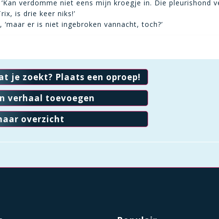
 ‘Kan verdomme niet eens mijn kroegje in. Die pleurishond v
Trix, is drie keer niks!’
ik, ‘maar er is niet ingebroken vannacht, toch?’
at je zoekt? Plaats een oproep!
en verhaal toevoegen
naar overzicht