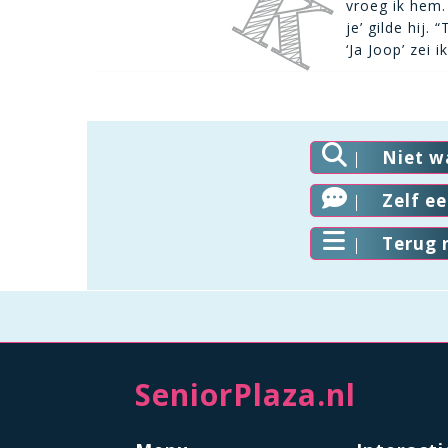
vroeg ik hem.
je’ gilde hij. “
‘Ja Joop’ zei 
Niet w
Zelf e
Terug 
SeniorPlaza.nl