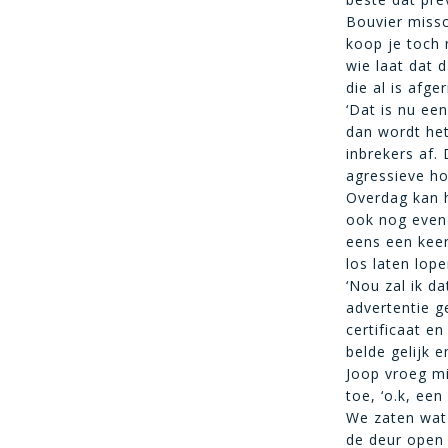
Bouvier missc
koop je toch n
wie laat dat 
die al is afge
‘Dat is nu ee
dan wordt het
inbrekers af.
agressieve ho
Overdag kan h
ook nog even 
eens een keer
los laten lope
‘Nou zal ik d
advertentie g
certificaat e
belde gelijk 
Joop vroeg mij
toe, ‘o.k, een
We zaten wat
de deur open 