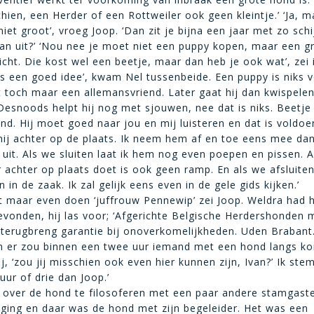
hien, een Herder of een Rottweiler ook geen kleintje.’ ‘Ja, m
iet groot’, vroeg Joop. ‘Dan zit je bijna een jaar met zo schi
dan uit?’ ‘Nou nee je moet niet een puppy kopen, maar een g
richt. Die kost wel een beetje, maar dan heb je ook wat’, zei
ns een goed idee’, kwam Nel tussenbeide. Een puppy is niks v
 toch maar een allemansvriend. Later gaat hij dan kwispelen
 Desnoods helpt hij nog met sjouwen, nee dat is niks. Beetje
nd. Hij moet goed naar jou en mij luisteren en dat is voldoe
ij achter op de plaats. Ik neem hem af en toe eens mee dan 
uit. Als we sluiten laat ik hem nog even poepen en pissen. Al
 achter op plaats doet is ook geen ramp. En als we afsluit
n in de zaak. Ik zal gelijk eens even in de gele gids kijken.’
at maar even doen ‘juffrouw Pennewip’ zei Joop. Weldra had h
evonden, hij las voor; ‘Afgerichte Belgische Herdershonden 
n terugbreng garantie bij onoverkomelijkheden. Uden Brabant.
en er zou binnen een twee uur iemand met een hond langs k
, ‘zou jij misschien ook even hier kunnen zijn, Ivan?’ Ik ste
 uur of drie dan Joop.’
 over de hond te filosoferen met een paar andere stamgast
ging en daar was de hond met zijn begeleider. Het was een