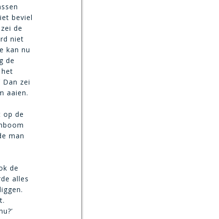
assen
iet beviel
 zei de
rd niet
ie kan nu
g de
 het
’ Dan zei
m aaien.
t op de
tamboom
 de man
Ook de
de alles
liggen.
t.
nu?’