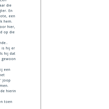
aar die
jter. En
rote, een
 ik hem.
oor hier,
d op die
nde..
is hij er
s hij dat
en gewoon
ij een
met
’ Joop
omen.
mde hierin
en toen