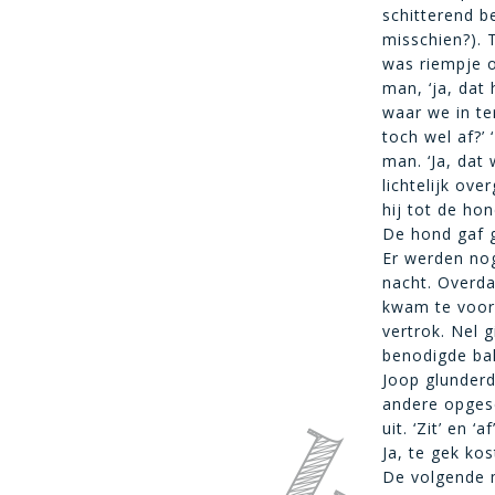
schitterend b
misschien?). T
was riempje o
man, ‘ja, dat
waar we in ter
toch wel af?’
man. ‘Ja, dat
lichtelijk ove
hij tot de ho
De hond gaf g
Er werden nog
nacht. Overda
kwam te voors
vertrok. Nel 
benodigde ba
Joop glunderd
andere opges
uit. ‘Zit’ en 
Ja, te gek ko
De volgende m