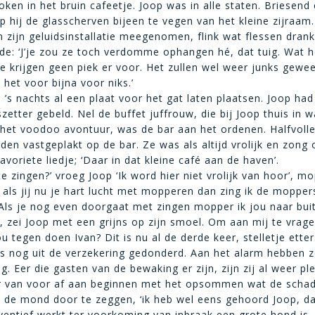
oken in het bruin cafeetje. Joop was in alle staten. Briesend
 hij de glasscherven bijeen te vegen van het kleine zijraam
 zijn geluidsinstallatie meegenomen, flink wat flessen dran
erde: ‘J’je zou ze toch verdomme ophangen hé, dat tuig. Wat 
e krijgen geen piek er voor. Het zullen wel weer junks gewees
het voor bijna voor niks.’
 ’s nachts al een plaat voor het gat laten plaatsen. Joop had
zetter gebeld. Nel de buffet juffrouw, die bij Joop thuis in 
het voodoo avontuur, was de bar aan het ordenen. Halfvolle
nden vastgeplakt op de bar. Ze was als altijd vrolijk en zong
voriete liedje; ‘Daar in dat kleine café aan de haven’.
te zingen?’ vroeg Joop ‘Ik word hier niet vrolijk van hoor’, m
op als jij nu je hart lucht met mopperen dan zing ik de moppe
 ‘Als je nog even doorgaat met zingen mopper ik jou naar bui
’, zei Joop met een grijns op zijn smoel. Om aan mij te vrage
u tegen doen Ivan? Dit is nu al de derde keer, stelletje etter
 nog uit de verzekering gedonderd. Aan het alarm hebben z
 Eer die gasten van de bewaking er zijn, zijn zij al weer plei
er van voor af aan beginnen met het opsommen wat de schad
de mond door te zeggen, ‘ik heb wel eens gehoord Joop, da
ventief werkt ter voorkoming van inbraak een grote hond is.