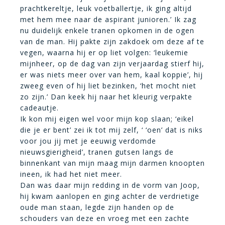
prachtkereltje, leuk voetballertje, ik ging altijd
met hem mee naar de aspirant junioren.’ Ik zag
nu duidelijk enkele tranen opkomen in de ogen
van de man. Hij pakte zijn zakdoek om deze af te
vegen, waarna hij er op liet volgen: ‘leukemie
mijnheer, op de dag van zijn verjaardag stierf hij,
er was niets meer over van hem, kaal koppie’, hij
zweeg even of hij liet bezinken, ‘het mocht niet
zo zijn.’ Dan keek hij naar het kleurig verpakte
cadeautje.
Ik kon mij eigen wel voor mijn kop slaan; ‘eikel
die je er bent’ zei ik tot mij zelf, ‘ ‘oen’ dat is niks
voor jou jij met je eeuwig verdomde
nieuwsgierigheid’, tranen gutsen langs de
binnenkant van mijn maag mijn darmen knoopten
ineen, ik had het niet meer.
Dan was daar mijn redding in de vorm van Joop,
hij kwam aanlopen en ging achter de verdrietige
oude man staan, legde zijn handen op de
schouders van deze en vroeg met een zachte