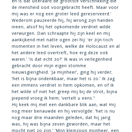
en is dat uiteraard de grootste verschrikking die
de mensheid ooit voorgebracht heeft. Maar voor
mij was er nog een groter leed gereserveerd.’
Wederom pauzeerde hij, hij wrong zijn handen
ineen, alsof hij het opkomende verdriet wilde
verwurgen. Dan schraapte hij zijn keel en mij
aankijkend met natte ogen zei hij: ‘er zijn toch
momenten in het leven, welke de Holocaust en al
het andere leed overtreft, hoe erg deze ook
waren.’ ‘Is dat echt zo?’ Ik was in verlegenheid
gebracht door mijn eigen stomme
nieuwsgierigheid. ‘Ja mijnheer’, ging hij verder;
‘het is bijna ondenkbaar, maar het is zo.’ Ik zag
een immens verdriet in hem opkomen, en of ik
het wilde of niet het greep mij bij de strot, bijna
piepend vroeg ik hem; ‘vertelt u eens.”
Hij keek mij met een dankbare blik aan, wat mij
nog meer benauwde en hij vervolgde: ‘het is nu
nog maar drie maanden geleden, dat hij jarig
was, hij was bijna zeven geworden, maar het
mocht niet zo zijn.’ ‘Mijn kleinzoon mijnheer, een