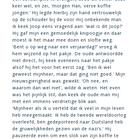
keer wel, en zei, ‘morgen Han, verse koffie
jongen.’ Hij legde hierbij zijn hand vertrouwelijk
op de schouder bij de voor mij onbekende man.
Ik keek Joop eens vragend aan: ‘wat is dit Joop?’
Hij gaf mijn een gemoedelijk knipoogje en daar
moest ik het maar mee doen en slofte weg.
‘Bent u op weg naar een verjaardag?’ vroeg ik
hem wijzend op het pakje. De oude antwoordde
niet direct, hij keek eveneens naar het pakje
alsof hij het voor het eerst zag. ‘Ben ik wel
geweest mijnheer, maar dat ging niet goed.’ Mijn
nieuwsgierigheid was gewekt: ‘Oh nee, en
waarom dan wel niet’, wilde ik weten. Het even
was het pijnlijk stil, dan keek de oude man mij
met een immens verdrietige blik aan.
‘Mijnheer als ik u verteld dat ik veel in mijn leven
heb meegemaakt. Ik heb de tweede wereldoorlog
overleefd, ben gedeporteerd naar Duitsland heb
de gruwelijkheden gezien van de nazi’s.’ Hij
pauzeerde even om een slok van zijn koffie te