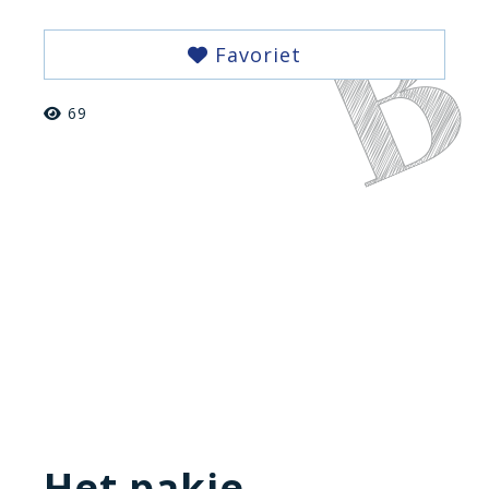
Favoriet
69
Het pakje