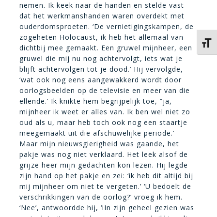
nemen. Ik keek naar de handen en stelde vast
dat het werkmanshanden waren overdekt met
ouderdomsproeten. ‘De vernietigingskampen, de
zogeheten Holocaust, ik heb het allemaal van
Kies 
dichtbij mee gemaakt. Een gruwel mijnheer, een
gruwel die mij nu nog achtervolgt, iets wat je
blijft achtervolgen tot je dood.’ Hij vervolgde,
‘wat ook nog eens aangewakkerd wordt door
oorlogsbeelden op de televisie en meer van die
ellende.’ Ik knikte hem begrijpelijk toe, “ja,
mijnheer ik weet er alles van. Ik ben wel niet zo
oud als u, maar heb toch ook nog een staartje
meegemaakt uit die afschuwelijke periode.’
Maar mijn nieuwsgierigheid was gaande, het
pakje was nog niet verklaard. Het leek alsof de
grijze heer mijn gedachten kon lezen. Hij legde
zijn hand op het pakje en zei: ‘ik heb dit altijd bij
mij mijnheer om niet te vergeten.’ ‘U bedoelt de
verschrikkingen van de oorlog?’ vroeg ik hem.
‘Nee’, antwoordde hij, ‘iIn zijn geheel gezien was