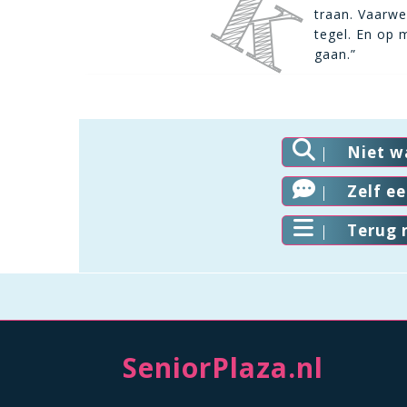
traan. Vaarwe
tegel. En op 
gaan.”
Niet w
Zelf e
Terug 
SeniorPlaza.nl