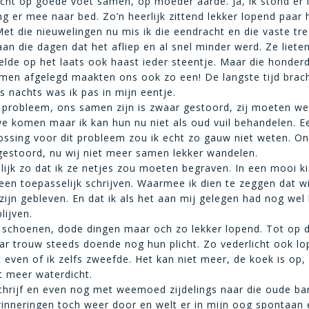
cht op goede voet samen, op moeder aarde. Ja, ik stond er le
g er mee naar bed. Zo’n heerlijk zittend lekker lopend paar 
Met die nieuwelingen nu mis ik die eendracht en die vaste tre
aan die dagen dat het afliep en al snel minder werd. Ze liete
elde op het laats ook haast ieder steentje. Maar die honder
men afgelegd maakten ons ook zo een! De langste tijd brach
s nachts was ik pas in mijn eentje.
 probleem, ons samen zijn is zwaar gestoord, zij moeten we
 komen maar ik kan hun nu niet als oud vuil behandelen. E
ssing voor dit probleem zou ik echt zo gauw niet weten. O
 gestoord, nu wij niet meer samen lekker wandelen.
nlijk zo dat ik ze netjes zou moeten begraven. In een mooi ki
een toepasselijk schrijven. Waarmee ik dien te zeggen dat w
 zijn gebleven. En dat ik als het aan mij gelegen had nog wel
lijven.
 schoenen, dode dingen maar och zo lekker lopend. Tot op 
ar trouw steeds doende nog hun plicht. Zo vederlicht ook lo
even of ik zelfs zweefde. Het kan niet meer, de koek is op, z
t meer waterdicht.
schrijf en even nog met weemoed zijdelings naar die oude barr
inneringen toch weer door en welt er in mijn oog spontaan