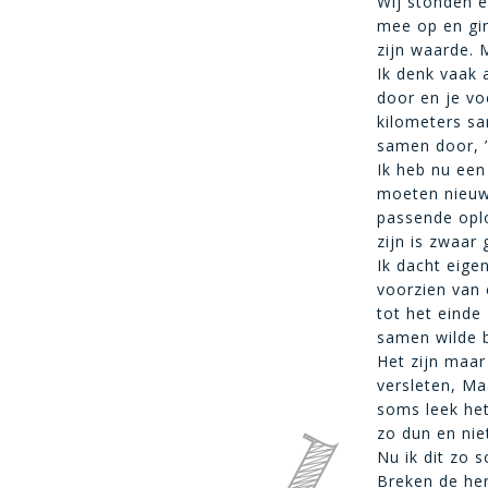
Wij stonden e
mee op en gin
zijn waarde. 
Ik denk vaak 
door en je vo
kilometers sa
samen door, ’
Ik heb nu een
moeten nieuwe
passende oplo
zijn is zwaar
Ik dacht eige
voorzien van 
tot het einde
samen wilde b
Het zijn maar
versleten, Ma
soms leek het 
zo dun en nie
Nu ik dit zo 
Breken de her