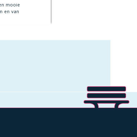
een mooie
en en van