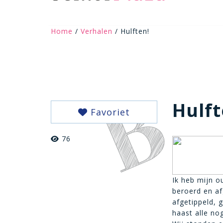
Home
/
Verhalen
/ Hulften!
Hulft
Favoriet
76
Ik heb mijn ou
beroerd en a
afgetippeld, 
haast alle no