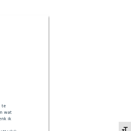
 te
en wat
enk ik
Kies 