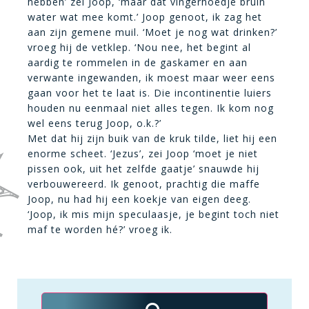
hebben’ zei Joop, ‘maar dat vingerhoedje bruin
water wat mee komt.’ Joop genoot, ik zag het
aan zijn gemene muil. ‘Moet je nog wat drinken?’
vroeg hij de vetklep. ‘Nou nee, het begint al
aardig te rommelen in de gaskamer en aan
verwante ingewanden, ik moest maar weer eens
gaan voor het te laat is. Die incontinentie luiers
houden nu eenmaal niet alles tegen. Ik kom nog
wel eens terug Joop, o.k.?’
Met dat hij zijn buik van de kruk tilde, liet hij een
enorme scheet. ‘Jezus’, zei Joop ‘moet je niet
pissen ook, uit het zelfde gaatje’ snauwde hij
verbouwereerd. Ik genoot, prachtig die maffe
Joop, nu had hij een koekje van eigen deeg.
‘Joop, ik mis mijn speculaasje, je begint toch niet
maf te worden hé?’ vroeg ik.