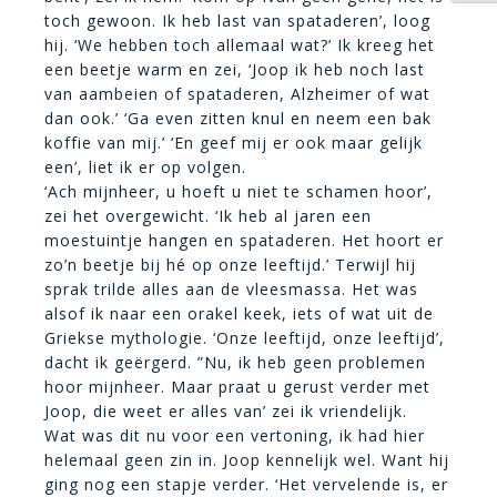
toch gewoon. Ik heb last van spataderen’, loog
hij. ‘We hebben toch allemaal wat?’ Ik kreeg het
een beetje warm en zei, ‘Joop ik heb noch last
van aambeien of spataderen, Alzheimer of wat
dan ook.’ ‘Ga even zitten knul en neem een bak
koffie van mij.’ ‘En geef mij er ook maar gelijk
een’, liet ik er op volgen.
‘Ach mijnheer, u hoeft u niet te schamen hoor’,
zei het overgewicht. ‘Ik heb al jaren een
moestuintje hangen en spataderen. Het hoort er
zo’n beetje bij hé op onze leeftijd.’ Terwijl hij
sprak trilde alles aan de vleesmassa. Het was
alsof ik naar een orakel keek, iets of wat uit de
Griekse mythologie. ‘Onze leeftijd, onze leeftijd’,
dacht ik geërgerd. ”Nu, ik heb geen problemen
hoor mijnheer. Maar praat u gerust verder met
Joop, die weet er alles van’ zei ik vriendelijk.
Wat was dit nu voor een vertoning, ik had hier
helemaal geen zin in. Joop kennelijk wel. Want hij
ging nog een stapje verder. ‘Het vervelende is, er