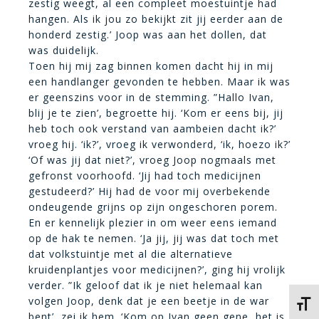
zestig weegt, al een compleet moestuintje had
hangen. Als ik jou zo bekijkt zit jij eerder aan de
honderd zestig.’ Joop was aan het dollen, dat
was duidelijk.
Toen hij mij zag binnen komen dacht hij in mij
een handlanger gevonden te hebben. Maar ik was
er geenszins voor in de stemming. ”Hallo Ivan,
blij je te zien’, begroette hij. ‘Kom er eens bij, jij
heb toch ook verstand van aambeien dacht ik?’
vroeg hij. ‘ik?’, vroeg ik verwonderd, ‘ik, hoezo ik?’
‘Of was jij dat niet?’, vroeg Joop nogmaals met
gefronst voorhoofd. ‘Jij had toch medicijnen
gestudeerd?’ Hij had de voor mij overbekende
ondeugende grijns op zijn ongeschoren porem.
En er kennelijk plezier in om weer eens iemand
op de hak te nemen. ‘Ja jij, jij was dat toch met
dat volkstuintje met al die alternatieve
kruidenplantjes voor medicijnen?’, ging hij vrolijk
verder. ”Ik geloof dat ik je niet helemaal kan
volgen Joop, denk dat je een beetje in de war
Kies 
bent’, zei ik hem. ‘Kom op Ivan geen gene, het is