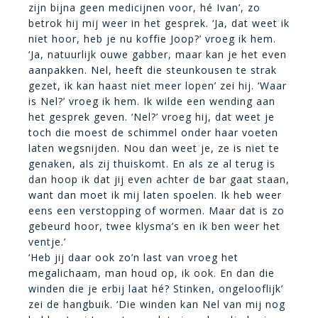
zijn bijna geen medicijnen voor, hé Ivan’, zo
betrok hij mij weer in het gesprek. ‘Ja, dat weet ik
niet hoor, heb je nu koffie Joop?’ vroeg ik hem.
‘Ja, natuurlijk ouwe gabber, maar kan je het even
aanpakken. Nel, heeft die steunkousen te strak
gezet, ik kan haast niet meer lopen’ zei hij. ‘Waar
is Nel?’ vroeg ik hem. Ik wilde een wending aan
het gesprek geven. ‘Nel?’ vroeg hij, dat weet je
toch die moest de schimmel onder haar voeten
laten wegsnijden. Nou dan weet je, ze is niet te
genaken, als zij thuiskomt. En als ze al terug is
dan hoop ik dat jij even achter de bar gaat staan,
want dan moet ik mij laten spoelen. Ik heb weer
eens een verstopping of wormen. Maar dat is zo
gebeurd hoor, twee klysma’s en ik ben weer het
ventje.’
‘Heb jij daar ook zo’n last van vroeg het
megalichaam, man houd op, ik ook. En dan die
winden die je erbij laat hé? Stinken, ongelooflijk’
zei de hangbuik. ‘Die winden kan Nel van mij nog