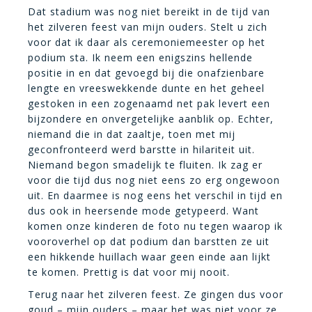
Dat stadium was nog niet bereikt in de tijd van
het zilveren feest van mijn ouders. Stelt u zich
voor dat ik daar als ceremoniemeester op het
podium sta. Ik neem een enigszins hellende
positie in en dat gevoegd bij die onafzienbare
lengte en vreeswekkende dunte en het geheel
gestoken in een zogenaamd net pak levert een
bijzondere en onvergetelijke aanblik op. Echter,
niemand die in dat zaaltje, toen met mij
geconfronteerd werd barstte in hilariteit uit.
Niemand begon smadelijk te fluiten. Ik zag er
voor die tijd dus nog niet eens zo erg ongewoon
uit. En daarmee is nog eens het verschil in tijd en
dus ook in heersende mode getypeerd. Want
komen onze kinderen de foto nu tegen waarop ik
vooroverhel op dat podium dan barstten ze uit
een hikkende huillach waar geen einde aan lijkt
te komen. Prettig is dat voor mij nooit.
Terug naar het zilveren feest. Ze gingen dus voor
goud – mijn ouders – maar het was niet voor ze