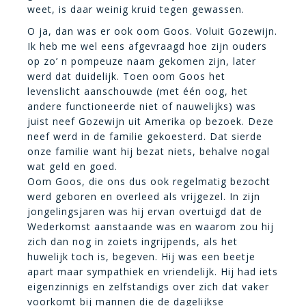
weet, is daar weinig kruid tegen gewassen.
O ja, dan was er ook oom Goos. Voluit Gozewijn.
Ik heb me wel eens afgevraagd hoe zijn ouders
op zo’ n pompeuze naam gekomen zijn, later
werd dat duidelijk. Toen oom Goos het
levenslicht aanschouwde (met één oog, het
andere functioneerde niet of nauwelijks) was
juist neef Gozewijn uit Amerika op bezoek. Deze
neef werd in de familie gekoesterd. Dat sierde
onze familie want hij bezat niets, behalve nogal
wat geld en goed.
Oom Goos, die ons dus ook regelmatig bezocht
werd geboren en overleed als vrijgezel. In zijn
jongelingsjaren was hij ervan overtuigd dat de
Wederkomst aanstaande was en waarom zou hij
zich dan nog in zoiets ingrijpends, als het
huwelijk toch is, begeven. Hij was een beetje
apart maar sympathiek en vriendelijk. Hij had iets
eigenzinnigs en zelfstandigs over zich dat vaker
voorkomt bij mannen die de dagelijkse