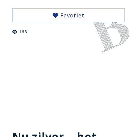
Favoriet
168
Nu zilver… het