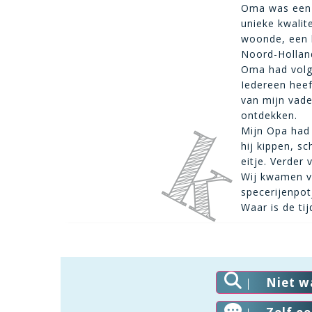
Oma was een 
unieke kwalit
woonde, een h
Noord-Holland
Oma had volg
Iedereen heef
van mijn vade
ontdekken.
Mijn Opa had
hij kippen, s
eitje. Verder
Wij kwamen va
specerijenpot
Waar is de tij
Niet w