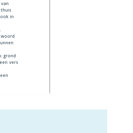
 van
 thuis
 ook in
.
ntwoord
kunnen
k grond
 een vers
 een