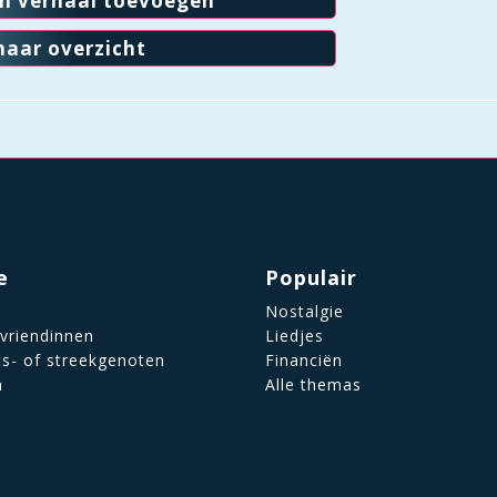
en verhaal toevoegen
naar overzicht
e
Populair
Nostalgie
 vriendinnen
Liedjes
ts- of streekgenoten
Financiën
n
Alle themas