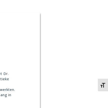
t Dr.
tieke
Kies 
 werkten.
lang in