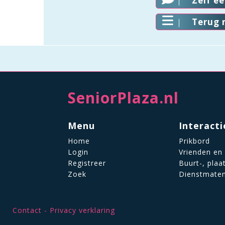
Zelf e
Terug 
SeniorPlaza.nl
Menu
Interacti
Home
Prikbord
Login
Vrienden en
Registreer
Buurt-, plaa
Zoek
Dienstmate
Contact
Privacy verklaring