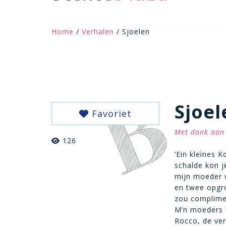
Home
/
Verhalen
/ Sjoelen
Sjoel
Favoriet
Met dank aan 
126
‘Ein kleines K
schalde kon j
mijn moeder w
en twee opgr
zou complimen
M’n moeders 
Rocco, de ver