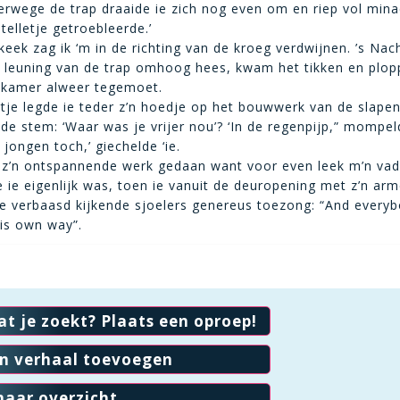
erwege de trap draaide ie zich nog even om en riep vol mina
telletje getroebleerde.’
keek zag ik ‘m in de richting van de kroeg verdwijnen. ’s Nac
e leuning van de trap omhoog hees, kwam het tikken en plop
iskamer alweer tegemoet.
tje legde ie teder z’n hoedje op het bouwwerk van de slapen
de stem: ‘Waar was je vrijer nou’? ‘In de regenpijp,” mompel
n jongen toch,’ giechelde ‘ie.
 z’n ontspannende werk gedaan want voor even leek m’n vad
 ie eigenlijk was, toen ie vanuit de deuropening met z’n arm
de verbaasd kijkende sjoelers genereus toezong: “And everyb
his own way”.
at je zoekt? Plaats een oproep!
en verhaal toevoegen
naar overzicht