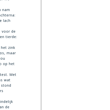
e
en nam
achterna:
e lach
p voor de
en tierde:
 het zink
oos, maar
zou
o op het
test. Met
ns wat
s stond
rs
indelijk
van de