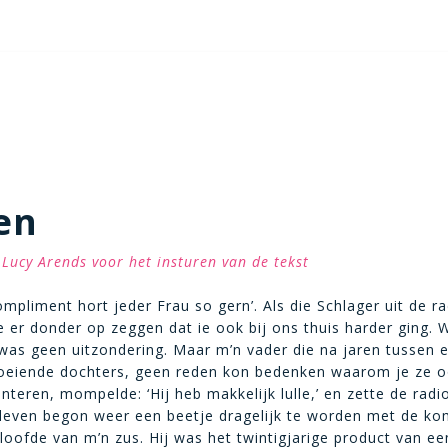
en
Lucy Arends voor het insturen van de tekst
ompliment hort jeder Frau so gern’. Als die Schlager uit de r
e er donder op zeggen dat ie ook bij ons thuis harder ging.
as geen uitzondering. Maar m’n vader die na jaren tussen 
oeiende dochters, geen reden kon bedenken waarom je ze 
teren, mompelde: ‘Hij heb makkelijk lulle,’ en zette de radio
leven begon weer een beetje dragelijk te worden met de ko
loofde van m’n zus. Hij was het twintigjarige product van ee