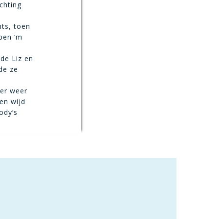
chting
hts, toen
pen ‘m
de Liz en
de ze
er weer
en wijd
ody’s