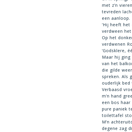
met z’n viere
tevreden lache
een aanloop. 
‘Hij heeft het
verdween het
Op het donker
verdwenen Roc
‘Godsklere, é
Maar hij ging
van het balk
die gilde wee
spreken. Als 
ouderlijk bed
Verbaasd vroe
m’n hand gree
een bos haar i
pure paniek t
toilettafel st
M’n achteruit
degene zag di