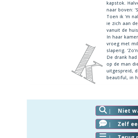
kapstok. Halv
naar boven: ‘S
Toen ik ‘m na
ie zich aan d
vanuit de hu
In haar kamer
vroeg met mil
slaperig. ‘Zo’
De drank had
op de man die
uitgespreid, 
beautiful, in 
Niet w
Zelf e
Terug 