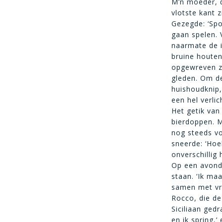
M’n moeder, d
vlotste kant 
Gezegde: ‘Spo
gaan spelen. 
naarmate de i
bruine houte
opgewreven zo
gleden. Om de
huishoudknip, 
een hel verlic
Het getik van
bierdoppen. M
nog steeds vo
sneerde: ‘Hoeh
onverschillig
Op een avond
staan. ‘Ik maa
samen met vri
Rocco, die de
Siciliaan ged
en ik spring,