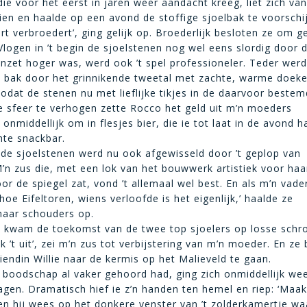
ie voor het eerst in jaren weer aandacht kreeg, liet zich va
zien en haalde op een avond de stoffige sjoelbak te voorschi
rt verbroedert’, ging gelijk op. Broederlijk besloten ze om ge
Vlogen in ’t begin de sjoelstenen nog wel eens slordig door 
nzet hoger was, werd ook ’t spel professioneler. Teder werd
n bak door het grinnikende tweetal met zachte, warme doek
dat de stenen nu met lieflijke tikjes in de daarvoor bestem
 sfeer te verhogen zette Rocco het geld uit m’n moeders
onmiddellijk om in flesjes bier, die ie tot laat in de avond h
hte snackbar.
 de sjoelstenen werd nu ook afgewisseld door ’t geplop van
’n zus die, met een lok van het bouwwerk artistiek voor haa
or de spiegel zat, vond ’t allemaal wel best. En als m’n vade
oe Eifeltoren, wiens verloofde is het eigenlijk,’ haalde ze
 haar schouders op.
 kwam de toekomst van de twee top sjoelers op losse schr
k ’t uit’, zei m’n zus tot verbijstering van m’n moeder. En ze
endin Willie naar de kermis op het Malieveld te gaan.
 boodschap al vaker gehoord had, ging zich onmiddellijk wee
ragen. Dramatisch hief ie z’n handen ten hemel en riep: ‘Maak
’ en hij wees op het donkere venster van ’t zolderkamertje w