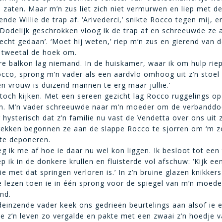
n zaten. Maar m’n zus liet zich niet vermurwen en liep met d
nde Willie de trap af. ‘Arivederci,’ snikte Rocco tegen mij, 
Dodelijk geschrokken vloog ik de trap af en schreeuwde ze 
 echt gedaan’. ‘Moet hij weten,’ riep m’n zus en gierend van d
 tweetal de hoek om.
e balkon lag niemand. In de huiskamer, waar ik om hulp rie
co, sprong m’n vader als een aardvlo omhoog uit z’n stoel 
én vrouw is duizend mannen te erg maar jullie.’
 toch kijken. Met een sereen gezicht lag Rocco ruggelings op
on. M’n vader schreeuwde naar m’n moeder om de verbandd
r hysterisch dat z’n familie nu vast de Vendetta over ons uit 
gekken begonnen ze aan de slappe Rocco te sjorren om ‘m z
 te deponeren.
g ik me af hoe ie daar nu wel kon liggen. Ik besloot tot een 
p ik in de donkere krullen en fluisterde vol afschuw: ‘Kijk ee
e met dat springen verloren is.’ In z’n bruine glazen knikker
e lezen toen ie in één sprong voor de spiegel van m’n moede
ond.
deinzende vader keek ons gedrieën beurtelings aan alsof ie e
e z’n leven zo vergalde en pakte met een zwaai z’n hoedje 