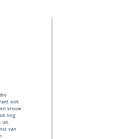
adio
 Want ook
een vrouw
ook nog
 uit.
mst van
n