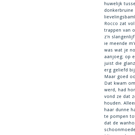
huwelijk tuss
donkerbruine 
lievelingsbam
Rocco zat vol
trappen van o
z’n slangenli
ie meende m’n
was wat je no
aanjoeg; op 
juist die gla
erg geliefd b
Maar goed oo
Dat kwam omd
werd, had hor
vond ze dat z
houden. Allee
haar dunne ha
te pompen tot
dat de wanhop
schoonmoeder