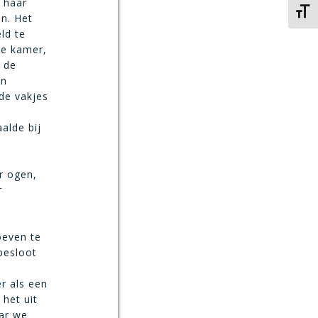
n haar
Kies 
jn. Het
ld te
de kamer,
 de
en
de vakjes
aalde bij
r ogen,
r
oeven te
 besloot
r als een
 het uit
aar we