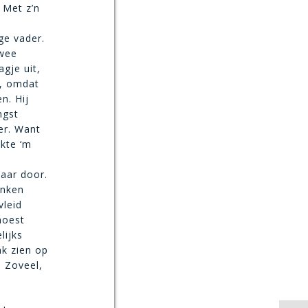
 Met z’n
ge vader.
twee
gje uit,
n, omdat
n. Hij
ngst
er. Want
akte ‘m
aar door.
onken
vleid
moest
lijks
ak zien op
. Zoveel,