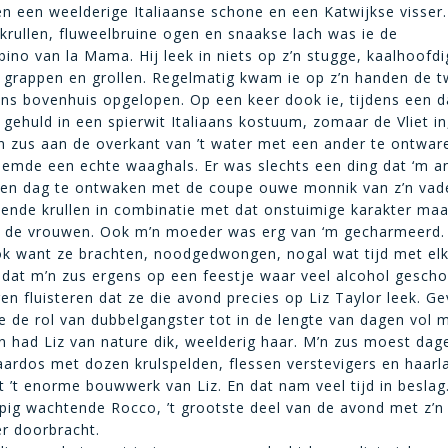
en een weelderige Italiaanse schone en een Katwijkse visser.
krullen, fluweelbruine ogen en snaakse lach was ie de
bino van la Mama. Hij leek in niets op z’n stugge, kaalhoofdi
 grappen en grollen. Regelmatig kwam ie op z’n handen de 
ns bovenhuis opgelopen. Op een keer dook ie, tijdens een da
jf gehuld in een spierwit Italiaans kostuum, zomaar de Vliet i
 zus aan de overkant van ’t water met een ander te ontware
emde een echte waaghals. Er was slechts een ding dat ‘m a
een dag te ontwaken met de coupe ouwe monnik van z’n vad
nzende krullen in combinatie met dat onstuimige karakter ma
ij de vrouwen. Ook m’n moeder was erg van ‘m gecharmeerd.
k want ze brachten, noodgedwongen, nogal wat tijd met elk
at m’n zus ergens op een feestje waar veel alcohol gesch
en fluisteren dat ze die avond precies op Liz Taylor leek. Ge
e de rol van dubbelgangster tot in de lengte van dagen vol 
n had Liz van nature dik, weelderig haar. M’n zus moest dage
ardos met dozen krulspelden, flessen verstevigers en haarl
 ’t enorme bouwwerk van Liz. En dat nam veel tijd in beslag
ig wachtende Rocco, ’t grootste deel van de avond met z’n
 doorbracht.