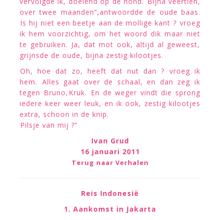
vervolgde ik, doelend op de hond. Bijna veertien,
over twee maanden”,antwoordde de oude baas.
Is hij niet een beetje aan de mollige kant ? vroeg
ik hem voorzichtig, om het woord dik maar niet
te gebruiken. Ja, dat mot ook, altijd al geweest,
grijnsde de oude, bijna zestig kilootjes.
Oh, hoe dat zo, heeft dat nut dan ? vroeg ik
hem. Alles gaat over de schaal, en dan zeg ik
tegen Bruno,Kruk. En de weger vindt die sprong
iedere keer weer leuk, en ik ook, zestig kilootjes
extra, schoon in de knip.
Pilsje van mij ?”
Ivan Grud
16 januari 2011
Terug naar Verhalen
Reis Indonesië
1. Aankomst in Jakarta