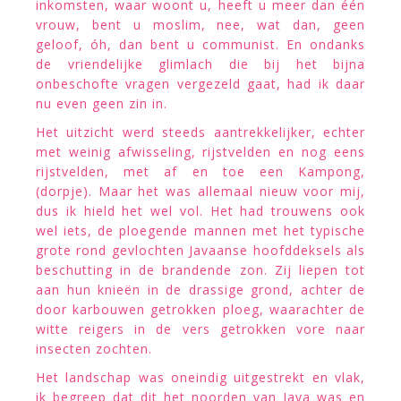
inkomsten, waar woont u, heeft u meer dan één
vrouw, bent u moslim, nee, wat dan, geen
geloof, óh, dan bent u communist. En ondanks
de vriendelijke glimlach die bij het bijna
onbeschofte vragen vergezeld gaat, had ik daar
nu even geen zin in.
Het uitzicht werd steeds aantrekkelijker, echter
met weinig afwisseling, rijstvelden en nog eens
rijstvelden, met af en toe een Kampong,
(dorpje). Maar het was allemaal nieuw voor mij,
dus ik hield het wel vol. Het had trouwens ook
wel iets, de ploegende mannen met het typische
grote rond gevlochten Javaanse hoofddeksels als
beschutting in de brandende zon. Zij liepen tot
aan hun knieën in de drassige grond, achter de
door karbouwen getrokken ploeg, waarachter de
witte reigers in de vers getrokken vore naar
insecten zochten.
Het landschap was oneindig uitgestrekt en vlak,
ik begreep dat dit het noorden van Java was en