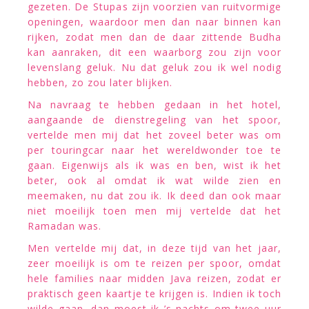
gezeten. De Stupas zijn voorzien van ruitvormige
openingen, waardoor men dan naar binnen kan
rijken, zodat men dan de daar zittende Budha
kan aanraken, dit een waarborg zou zijn voor
levenslang geluk. Nu dat geluk zou ik wel nodig
hebben, zo zou later blijken.
Na navraag te hebben gedaan in het hotel,
aangaande de dienstregeling van het spoor,
vertelde men mij dat het zoveel beter was om
per touringcar naar het wereldwonder toe te
gaan. Eigenwijs als ik was en ben, wist ik het
beter, ook al omdat ik wat wilde zien en
meemaken, nu dat zou ik. Ik deed dan ook maar
niet moeilijk toen men mij vertelde dat het
Ramadan was.
Men vertelde mij dat, in deze tijd van het jaar,
zeer moeilijk is om te reizen per spoor, omdat
hele families naar midden Java reizen, zodat er
praktisch geen kaartje te krijgen is. Indien ik toch
wilde gaan, dan moest ik ’s nachts om twee uur