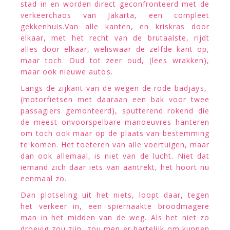
stad in en worden direct geconfronteerd met de
verkeerchaos van Jakarta, een compleet
gekkenhuis.Van alle kanten, en kriskras door
elkaar, met het recht van de brutaalste, rijdt
alles door elkaar, weliswaar de zelfde kant op,
maar toch. Oud tot zeer oud, (lees wrakken),
maar ook nieuwe autos.
Langs de zijkant van de wegen de rode badjays,
(motorfietsen met daaraan een bak voor twee
passagiers gemonteerd), sputterend rokend die
de meest onvoorspelbare manoeuvres hanteren
om toch ook maar op de plaats van bestemming
te komen. Het toeteren van alle voertuigen, maar
dan ook allemaal, is niet van de lucht. Niet dat
iemand zich daar iets van aantrekt, het hoort nu
eenmaal zo.
Dan plotseling uit het niets, loopt daar, tegen
het verkeer in, een spiernaakte broodmagere
man in het midden van de weg. Als het niet zo
droevig zou zijn, zou men er hartelijk om kunnen