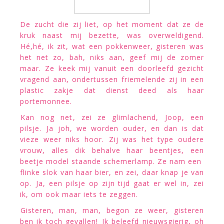
De zucht die zij liet, op het moment dat ze de
kruk naast mij bezette, was overweldigend.
Hé,hé, ik zit, wat een pokkenweer, gisteren was
het net zo, bah, niks aan, geef mij de zomer
maar. Ze keek mij vanuit een doorleefd gezicht
vragend aan, ondertussen friemelende zij in een
plastic zakje dat dienst deed als haar
portemonnee.
Kan nog net, zei ze glimlachend, Joop, een
pilsje. Ja joh, we worden ouder, en dan is dat
vieze weer niks hoor. Zij was het type oudere
vrouw, alles dik behalve haar beentjes, een
beetje model staande schemerlamp. Ze nam een
flinke slok van haar bier, en zei, daar knap je van
op. Ja, een pilsje op zijn tijd gaat er wel in, zei
ik, om ook maar iets te zeggen.
Gisteren, man, man, begon ze weer, gisteren
ben ik toch gevallen! Ik beleefd nieuwsgierig, oh