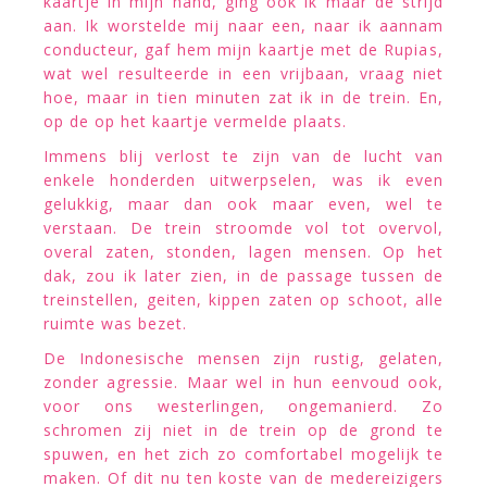
kaartje in mijn hand, ging ook ik maar de strijd
aan. Ik worstelde mij naar een, naar ik aannam
conducteur, gaf hem mijn kaartje met de Rupias,
wat wel resulteerde in een vrijbaan, vraag niet
hoe, maar in tien minuten zat ik in de trein. En,
op de op het kaartje vermelde plaats.
Immens blij verlost te zijn van de lucht van
enkele honderden uitwerpselen, was ik even
gelukkig, maar dan ook maar even, wel te
verstaan. De trein stroomde vol tot overvol,
overal zaten, stonden, lagen mensen. Op het
dak, zou ik later zien, in de passage tussen de
treinstellen, geiten, kippen zaten op schoot, alle
ruimte was bezet.
De Indonesische mensen zijn rustig, gelaten,
zonder agressie. Maar wel in hun eenvoud ook,
voor ons westerlingen, ongemanierd. Zo
schromen zij niet in de trein op de grond te
spuwen, en het zich zo comfortabel mogelijk te
maken. Of dit nu ten koste van de medereizigers