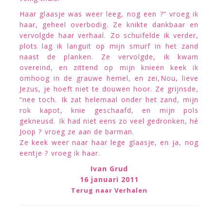
Haar glaasje was weer leeg, nog een ?” vroeg ik
haar, geheel overbodig. Ze knikte dankbaar en
vervolgde haar verhaal. Zo schuifelde ik verder,
plots lag ik languit op mijn smurf in het zand
naast de planken. Ze vervolgde, ik kwam
overeind, en zittend op mijn knieën keek ik
omhoog in de grauwe hemel, en zei,Nou, lieve
Jezus, je hoeft niet te douwen hoor. Ze grijnsde,
“nee toch. Ik zat helemaal onder het zand, mijn
rok kapot, knie geschaafd, en mijn pols
gekneusd. Ik had niet eens zo veel gedronken, hé
Joop ? vroeg ze aan de barman.
Ze keek weer naar haar lege glaasje, en ja, nog
eentje ? vroeg ik haar.
Ivan Grud
16 januari 2011
Terug naar Verhalen