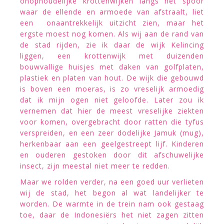
onophoudelijke krottenwijken langs het spoor
waar de ellende en armoede van afstraalt, liet
een onaantrekkelijk uitzicht zien, maar het
ergste moest nog komen. Als wij aan de rand van
de stad rijden, zie ik daar de wijk Kelincing
liggen, een krottenwijk met duizenden
bouwvallige huisjes met daken van golfplaten,
plastiek en platen van hout. De wijk die gebouwd
is boven een moeras, is zo vreselijk armoedig
dat ik mijn ogen niet geloofde. Later zou ik
vernemen dat hier de meest vreselijke ziekten
voor komen, overgebracht door ratten die tyfus
verspreiden, en een zeer dodelijke Jamuk (mug),
herkenbaar aan een geelgestreept lijf. Kinderen
en ouderen gestoken door dit afschuwelijke
insect, zijn meestal niet meer te redden.
Maar we rolden verder, na een goed uur verlieten
wij de stad, het begon al wat landelijker te
worden. De warmte in de trein nam ook gestaag
toe, daar de Indonesiërs het niet zagen zitten