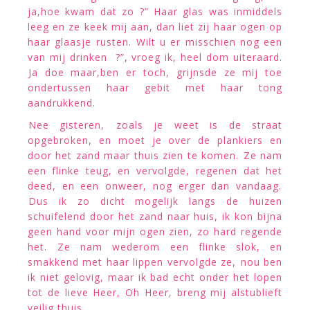
ja,hoe kwam dat zo ?” Haar glas was inmiddels
leeg en ze keek mij aan, dan liet zij haar ogen op
haar glaasje rusten. Wilt u er misschien nog een
van mij drinken ?”, vroeg ik, heel dom uiteraard.
Ja doe maar,ben er toch, grijnsde ze mij toe
ondertussen haar gebit met haar tong
aandrukkend.
Nee gisteren, zoals je weet is de straat
opgebroken, en moet je over de plankiers en
door het zand maar thuis zien te komen. Ze nam
een flinke teug, en vervolgde, regenen dat het
deed, en een onweer, nog erger dan vandaag.
Dus ik zo dicht mogelijk langs de huizen
schuifelend door het zand naar huis, ik kon bijna
geen hand voor mijn ogen zien, zo hard regende
het. Ze nam wederom een flinke slok, en
smakkend met haar lippen vervolgde ze, nou ben
ik niet gelovig, maar ik bad echt onder het lopen
tot de lieve Heer, Oh Heer, breng mij alstublieft
veilig thuis.