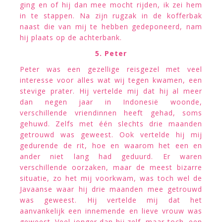
ging en of hij dan mee mocht rijden, ik zei hem
in te stappen. Na zijn rugzak in de kofferbak
naast die van mij te hebben gedeponeerd, nam
hij plaats op de achterbank.
5. Peter
Peter was een gezellige reisgezel met veel
interesse voor alles wat wij tegen kwamen, een
stevige prater. Hij vertelde mij dat hij al meer
dan negen jaar in Indonesië woonde,
verschillende vriendinnen heeft gehad, soms
gehuwd. Zelfs met één slechts drie maanden
getrouwd was geweest. Ook vertelde hij mij
gedurende de rit, hoe en waarom het een en
ander niet lang had geduurd. Er waren
verschillende oorzaken, maar de meest bizarre
situatie, zo het mij voorkwam, was toch wel de
Javaanse waar hij drie maanden mee getrouwd
was geweest. Hij vertelde mij dat het
aanvankelijk een innemende en lieve vrouw was
geweest. Veel jonger dan hij zelf, maar toch, een