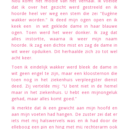
Nou komt het mooie van het verhaal. Ik voelde
dat ik over het gezicht werd gestreeld en ik
hoorde heel ver weg een stem die zei “Eugène
wakker worden.” Ik deed mijn ogen open en ik
keek een in wit geklede dame in haar blauwe
ogen. Toen werd het weer donker. Ik zag dat
alles instortte, waarna ik weer mijn naam
hoorde. Ik zag een dichte mist en zag de dame in
wit weer opduiken. Dit herhaalde zich zo tot wel
acht keer.
Toen ik eindelijk wakker werd bleek de dame in
wit geen engel te zijn, maar een kloosternon die
toen nog in het ziekenhuis verpleegster dienst
deed. Zij vertelde mij: “U bent niet in de hemel
maar in het ziekenhuis. U hebt een mijnongeluk
gehad, maar alles komt goed.”
Ik merkte dat ik een gewicht aan mijn hoofd en
aan mijn voeten had hangen. De zuster zei dat er
iets met mij halswervels was en ik had door de
elleboog een pin en hing met mij rechterarm ook