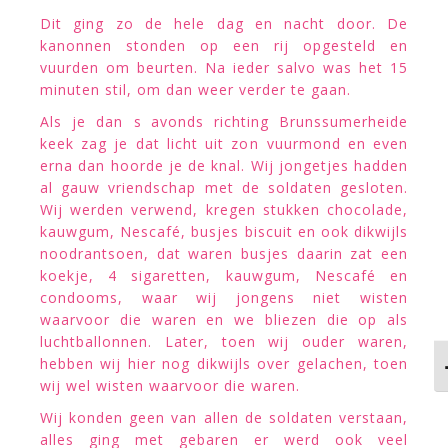
Dit ging zo de hele dag en nacht door. De
kanonnen stonden op een rij opgesteld en
vuurden om beurten. Na ieder salvo was het 15
minuten stil, om dan weer verder te gaan.
Als je dan s avonds richting Brunssumerheide
keek zag je dat licht uit zon vuurmond en even
erna dan hoorde je de knal. Wij jongetjes hadden
al gauw vriendschap met de soldaten gesloten.
Wij werden verwend, kregen stukken chocolade,
kauwgum, Nescafé, busjes biscuit en ook dikwijls
noodrantsoen, dat waren busjes daarin zat een
koekje, 4 sigaretten, kauwgum, Nescafé en
condooms, waar wij jongens niet wisten
waarvoor die waren en we bliezen die op als
luchtballonnen. Later, toen wij ouder waren,
hebben wij hier nog dikwijls over gelachen, toen
K
wij wel wisten waarvoor die waren.
Wij konden geen van allen de soldaten verstaan,
alles ging met gebaren er werd ook veel