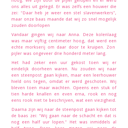
hoog. We zijn door de pijler gelopen en er werd
ons alles uit gelegd. Er was zelfs een houwer die
zei: “Daar heb je weer een stel slavenwerkers”,
maar onze baas maande dat wij zo snel mogelijk
zouden doorlopen
Vandaar gingen wij naar Anna. Deze kolenlaag
was maar vijftig centimeter hoog, dat werd een
echte morkserij om daar door te kruipen. Zon
pijler was ongeveer drie honderd meter lang.
Het had zeker een uur gekost toen wij er
eindelijk doorheen waren. Nu zouden wij naar
een steenpost gaan kijken, maar een leerhouwer
hield ons tegen, omdat er werd geschoten. Wij
bleven toen maar wachten. Opeens een stuk of
tien harde knallen en even erna, rook en nog
eens rook niet te beschrijven, wat een viezigheid.
Daarna zijn wij naar de steenpost gaan kijken tot
de baas zei: “Wij gaan naar de schacht en dat is
nog een half uur lopen.” Het was inmiddels al