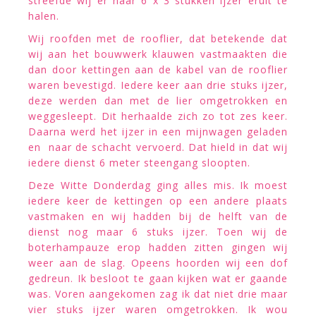
streefde wij er naar 6 x 3 stukken ijzer eruit te
halen.
Wij roofden met de rooflier, dat betekende dat
wij aan het bouwwerk klauwen vastmaakten die
dan door kettingen aan de kabel van de rooflier
waren bevestigd. Iedere keer aan drie stuks ijzer,
deze werden dan met de lier omgetrokken en
weggesleept. Dit herhaalde zich zo tot zes keer.
Daarna werd het ijzer in een mijnwagen geladen
en naar de schacht vervoerd. Dat hield in dat wij
iedere dienst 6 meter steengang sloopten.
Deze Witte Donderdag ging alles mis. Ik moest
iedere keer de kettingen op een andere plaats
vastmaken en wij hadden bij de helft van de
dienst nog maar 6 stuks ijzer. Toen wij de
boterhampauze erop hadden zitten gingen wij
weer aan de slag. Opeens hoorden wij een dof
gedreun. Ik besloot te gaan kijken wat er gaande
was. Voren aangekomen zag ik dat niet drie maar
vier stuks ijzer waren omgetrokken. Ik wou