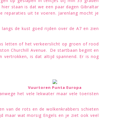
gen op geslapen in tentjes bij min 35 graden
ier staan is dat we een paar dagen Gibraltar
 reparaties uit te voeren. Jarenlang mocht je
langs de kust goed rijden over de A7 en zien
 letten of het verkeerslicht op groen of rood
nston Churchill Avenue. De startbaan begint en
 vertrokken, is dat altijd spannend. Er is nog
Vuurtoren Punta Europa
vanwege het vele lekwater maar vele toeristen
sten van de rots en de wolkenkrabbers schieten
ijd maar wat morsig Engels en je ziet ook veel