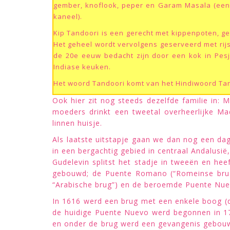
gember, knoflook, peper en
Garam Masala
(een
kaneel).
Kip Tandoori is een gerecht met kippenpoten, g
Het geheel wordt vervolgens geserveerd met rijs
de 20e eeuw bedacht zijn door een kok in Pes
Indiase keuken.
Het woord Tandoori komt van het Hindiwoord Tan
Ook hier zit nog steeds dezelfde familie in:
moeders drinkt een tweetal overheerlijke Ma
linnen huisje.
Als laatste uitstapje gaan we dan nog een dag
in een bergachtig gebied in centraal Andalusië
Gudelevin splitst het stadje in tweeën en he
gebouwd; de Puente Romano (“Romeinse brug”
“Arabische brug”) en de beroemde Puente Nue
In 1616 werd een brug met een enkele boog (d
de huidige Puente Nuevo werd begonnen in 175
en onder de brug werd een gevangenis gebouw