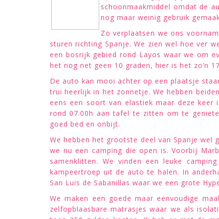
schoonmaakmiddel omdat de auto
nog maar weinig gebruik gemaak
Zo verplaatsen we ons voornameli
sturen richting Spanje. We zien wel hoe ver 
een bosrijk gebied rond Layos waar we om ev
het nog net geen 10 graden, hier is het zo’n 1
De auto kan mooi achter op een plaatsje staan 
trui heerlijk in het zonnetje. We hebben beide
eens een soort van elastiek maar deze keer 
rond 07.00h aan tafel te zitten om te geniet
goed bed en onbijt.
We hebben het grootste deel van Spanje wel g
we nu een camping die open is. Voorbij Mar
samenklitten. We vinden een leuke camping
kampeertroep uit de auto te halen. In anderh
San Luis de Sabanillas waar we een grote Hyp
We maken een goede maar eenvoudige maalti
zelfopblaasbare matrasjes waar we als isola