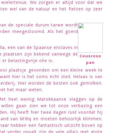
 wielertenue. We zorgen er altijd voor dat we
ieten wel van de natuur en het fietsen op zeer
van de speciale durum tarwe wordt
worden meegestoomd. Als het goerd
lla, een van de Spaanse enclaves in
ee plaatsen zijn bekend vanwege de
Couscous
r belastingvrije olie is.
pan
mooi plaatsje gevonden om een kleine week te
ant hier is het soms écht steil. Helaas is van
erderij. Hier worden de besten ook gemolken.
moet het maar weten.
. Met heel weinig Marokkaanse vlaggen op de
 willen gaan zien we tot onze verbazing een
en. Hij heeft hier twee dagen rust voordat hij
iland van M’diq en moeten behoorlijk klimmen.
maar hebben een fantastisch uitzicht boven op
at verder opvalt zijn de vele villa’s met grote