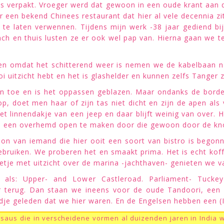
es verpakt. Vroeger werd dat gewoon in een oude krant aan de
een bekend Chinees restaurant dat hier al vele decennia zit
te laten verwennen. Tijdens mijn werk -38 jaar gediend bij
ch en thuis lusten ze er ook wel pap van. Hierna gaan we
en omdat het schitterend weer is nemen we de kabelbaan na
 uitzicht hebt en het is glashelder en kunnen zelfs Tanger 
n toe en is het oppassen geblazen. Maar ondanks de borde
p, doet men haar of zijn tas niet dicht en zijn de apen als
t linnendakje van een jeep en daar blijft weinig van over. He
an een overhemd open te maken door die gewoon door de kno
oon van iemand die hier ooit een soort van bistro is bego
gebruiken. We proberen het en smaakt prima. Het is echt kof
netje met uitzicht over de marina -jachthaven- genieten we 
 als: Upper- and Lower Castleroad. Parliament- Tuck
 terug. Dan staan we ineens voor de oude Tandoori, een I
jdje geleden dat we hier waren. En de Engelsen hebben een (
saus die in verscheidene vormen al duizenden jaren in India wo