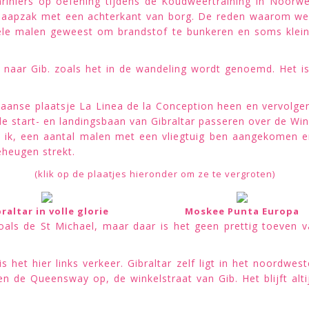
riniers op oefening tijdens de Koudweertraining in Noorwe
laapzak met een achterkant van borg. De reden waarom we h
ele malen geweest om brandstof te bunkeren en soms kleine
aar Gib. zoals het in de wandeling wordt genoemd. Het is 
aanse plaatsje La Linea de la Conception heen en vervolgens
e start- en landingsbaan van Gibraltar passeren over de Wi
ls ik, een aantal malen met een vliegtuig ben aangekomen en
eheugen strekt.
(klik op de plaatjes hieronder om ze te vergroten)
raltar in volle glorie
Moskee Punta Europa
zoals de St Michael, maar daar is het geen prettig toeven 
s het hier links verkeer. Gibraltar zelf ligt in het noordwe
n de Queensway op, de winkelstraat van Gib. Het blijft alt