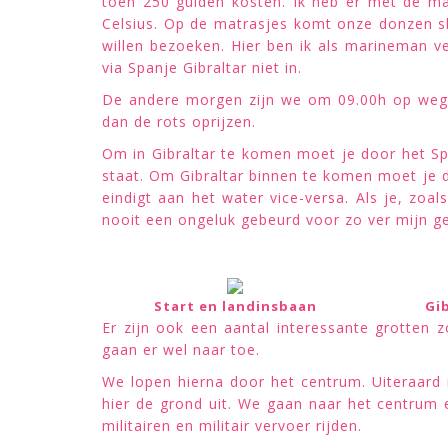
toen 250 gulden kosten. Ik heb er met de ma
Celsius. Op de matrasjes komt onze donzen s
willen bezoeken. Hier ben ik als marineman v
via Spanje Gibraltar niet in.
De andere morgen zijn we om 09.00h op weg n
dan de rots oprijzen.
Om in Gibraltar te komen moet je door het Sp
staat. Om Gibraltar binnen te komen moet je d
eindigt aan het water vice-versa. Als je, zoa
nooit een ongeluk gebeurd voor zo ver mijn g
Start en landinsbaan
Gib
Er zijn ook een aantal interessante grotten 
gaan er wel naar toe.
We lopen hierna door het centrum. Uiteraard i
hier de grond uit. We gaan naar het centrum e
militairen en militair vervoer rijden.