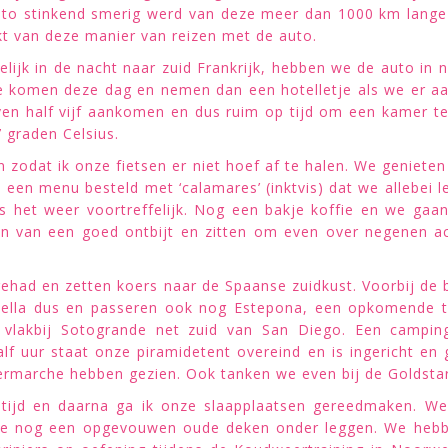
 stinkend smerig werd van deze meer dan 1000 km lange re
t van deze manier van reizen met de auto.
jk in de nacht naar zuid Frankrijk, hebben we de auto in na
we komen deze dag en nemen dan een hotelletje als we er aan
en half vijf aankomen en dus ruim op tijd om een kamer te
7 graden Celsius.
zodat ik onze fietsen er niet hoef af te halen. We genieten
n een menu besteld met ‘calamares’ (inktvis) dat we allebei l
is het weer voortreffelijk. Nog een bakje koffie en we ga
en van een goed ontbijt en zitten om even over negenen a
ehad en zetten koers naar de Spaanse zuidkust. Voorbij de 
bella dus en passeren ook nog Estepona, een opkomende to
 vlakbij Sotogrande net zuid van San Diego. Een campi
alf uur staat onze piramidetent overeind en is ingericht en
ermarche hebben gezien. Ook tanken we even bij de Goldsta
jd en daarna ga ik onze slaapplaatsen gereedmaken. We m
tie nog een opgevouwen oude deken onder leggen. We hebb