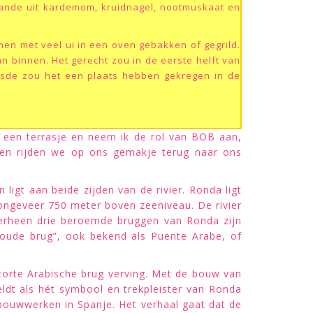
aande uit
kardemom
, kruidnagel, nootmuskaat en
en met veel ui in een oven gebakken of gegrild.
n binnen. Het gerecht zou in de eerste helft van
isde zou het een plaats hebben gekregen in de
p een terrasje en neem ik de rol van BOB aan,
open rijden we op ons gemakje terug naar ons
igt aan beide zijden van de rivier. Ronda ligt
p ongeveer 750 meter boven zeeniveau. De rivier
overheen drie beroemde bruggen van Ronda zijn
oude brug”, ook bekend als Puente Arabe, of
torte Arabische brug verving. Met de bouw van
ldt als hét symbool en trekpleister van Ronda
ouwwerken in Spanje. Het verhaal gaat dat de