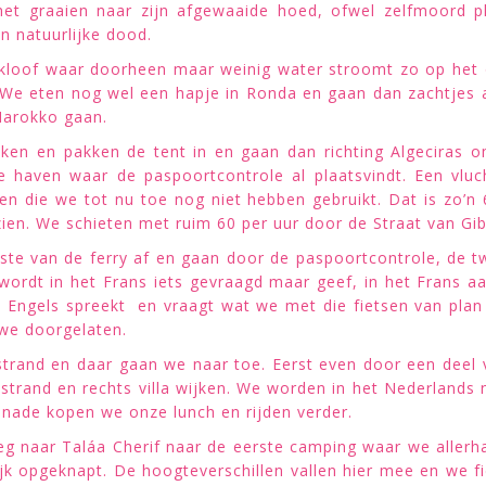
 het graaien naar zijn afgewaaide hoed, ofwel zelfmoord 
en natuurlijke dood.
 kloof waar doorheen maar weinig water stroomt zo op het o
. We eten nog wel een hapje in Ronda en gaan dan zachtjes a
Marokko gaan.
ken en pakken de tent in en gaan dan richting Algeciras o
 haven waar de paspoortcontrole al plaatsvindt. Een vluc
en die we tot nu toe nog niet hebben gebruikt. Dat is zo’
ien. We schieten met ruim 60 per uur door de Straat van Gibr
te van de ferry af en gaan door de paspoortcontrole, de t
ordt in het Frans iets gevraagd maar geef, in het Frans aan,
k Engels spreekt en vraagt wat we met die fietsen van plan 
we doorgelaten.
 strand en daar gaan we naar toe. Eerst even door een deel
t strand en rechts villa wijken. We worden in het Nederland
enade kopen we onze lunch en rijden verder.
g naar Taláa Cherif naar de eerste camping waar we allerhar
k opgeknapt. De hoogteverschillen vallen hier mee en we fie