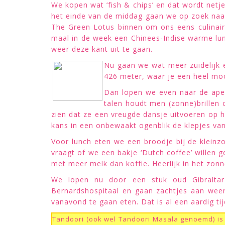
We kopen wat ‘fish & chips’ en dat wordt netj
het einde van de middag gaan we op zoek naar 
The Green Lotus binnen om ons eens culinair 
maal in de week een Chinees-Indise warme lun
weer deze kant uit te gaan.
Nu gaan we wat meer zuidelijk 
426 meter, waar je een heel mooi
Dan lopen we even naar de ape
talen houdt men (zonne)brillen o
zien dat ze een vreugde dansje uitvoeren op he
kans in een onbewaakt ogenblik de klepjes v
Voor lunch eten we een broodje bij de kleinz
vraagt of we een bakje ‘Dutch coffee’ willen 
met meer melk dan koffie. Heerlijk in het zon
We lopen nu door een stuk oud Gibraltar
Bernardshospitaal en gaan zachtjes aan weer
vanavond te gaan eten. Dat is al een aardig ti
Tandoori (ook wel Tandoori Masala genoemd) is 