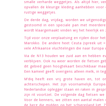
smalle verharde weggetjes. Als altijd hier, 
opvallen de kleurige kleding aanhebben voor o
rustige weggetjes.
De derde dag, vrijdag, worden we uitgenodi
gestoomd in een speciale pan met meerdere 
wordt klaargemaakt vinden wij het heerlijk en
Tijd voor onze verplaatsing en rijden door he
Marokko. De andere heet Ceuta (spreek uit = 
vele Afrikaanse vluchtelingen die naar Europa 
Via de N13 houden we zuid aan en hebben eve
verblijven. Ook nu weer worden de fietsen geb
dit gebied geen hoogtekaart beschikbaar maa
Een kameel geeft overigens alleen melk, in teg
M’diq heeft een vrij grote haven en, tot o
achterschepen. Het zijn voornamelijk Europ
Nederlandse oplegger staan en raken in gespre
zijn rit voortzet. De volgende dag fietsen w
Voor de kenners, we zitten een aantal malen 
de berg die midden op het schiereiland ligt. Z