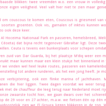
verbaasde blikken: twee vreemden w.o. een vrouw in volledig
nze eigen veiligheid. Veel valt hier niet te zien maar gen
gd om couscous te komen eten, Couscous is griesmeel van 
soorten groenten. Ook vis, garnalen of inktvis kunnen 
 zo ook deze keer.
t Al Hoceima Nationaal Park en passeren, hemelsbreed, Meli
Céoeta) dat bijna recht tegenover Gibraltar ligt. Deze tw
willen. Ceuta is tevens een bunkerplaats voor schepen omdat e
n zuid van Dar Guarda, bij het plaatsje M’diq weer een 
ruikt maar kunnen maar een klein stukje het binnenland in w
r we vinden wel heel leuke routes, passeren een kamelenbo
enstelling tot andere runderen, als het een jong heeft. Je 
nze verbijstering, ook een flinke marina of jachthaven
eanen die hier liggen. Twee dagen voordat we weer terug
k met de chauffeur die leeg terug naar Nederland moet rijd
e onze zwaarste tocht hier, we gaan dwars over het schiere
op de 29 voor en 27 achter, m.a.w. we fietsen één op één 
uidoostelijk zien we El Groura liggen blikkeren in de zon. W