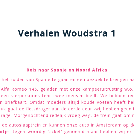
Verhalen Woudstra 1
Reis naar Spanje en Noord Afrika
het zuiden van Spanje te gaan en een bezoek te brengen aa
Alfa Romeo 145, geladen met onze kampeeruitrusting w.o. 
 een vierpersoons tent twee mensen biedt. We hebben ove
n briefkaart. Omdat moeders altijd koude voeten heeft h
tuk gaat de fietsdrager aan de derde deur -wij hebben geen t
garage. Morgenochtend redelijk vroeg weg, de trein gaat om r
e autoslaaptrein en kunnen onze auto in Amsterdam op de i
aartje -tegen woordig ’ticket’ genoemd maar hebben wij e