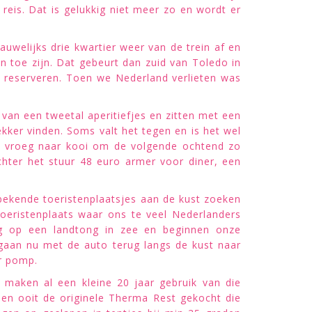
is. Dat is gelukkig niet meer zo en wordt er
uwelijks drie kwartier weer van de trein af en
 toe zijn. Dat gebeurt dan zuid van Toledo in
 reserveren. Toen we Nederland verlieten was
 van een tweetal aperitiefjes en zitten met een
ekker vinden. Soms valt het tegen en is het wel
an vroeg naar kooi om de volgende ochtend zo
chter het stuur 48 euro armer voor diner, een
bekende toeristenplaatsjes aan de kust zoeken
eristenplaats waar ons te veel Nederlanders
ng op een landtong in zee en beginnen onze
 gaan nu met de auto terug langs de kust naar
r pomp.
aken al een kleine 20 jaar gebruik van die
en ooit de originele Therma Rest gekocht die