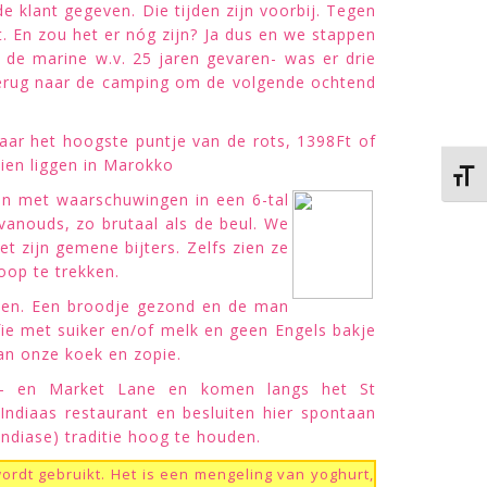
 klant gegeven. Die tijden zijn voorbij. Tegen
. En zou het er nóg zijn? Ja dus en we stappen
 de marine w.v. 25 jaren gevaren- was er drie
 terug naar de camping om de volgende ochtend
ar het hoogste puntje van de rots, 1398Ft of
zien liggen in Marokko
Kies 
n met waarschuwingen in een 6-tal
 vanouds, zo brutaal als de beul. We
t zijn gemene bijters. Zelfs zien ze
op te trekken.
nnen. Een broodje gezond en de man
fie met suiker en/of melk en geen Engels bakje
van onze koek en zopie.
ey- en Market Lane en komen langs het St
ndiaas restaurant en besluiten hier spontaan
Indiase) traditie hoog te houden.
rdt gebruikt. Het is een mengeling van yoghurt,