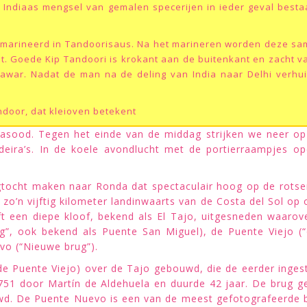
 Indiaas mengsel van gemalen specerijen in ieder geval best
emarineerd in Tandoorisaus. Na het marineren worden deze sam
t. Goede Kip Tandoori is krokant aan de buitenkant en zacht va
jawar. Nadat de man na de deling van India naar Delhi verhu
door, dat kleioven betekent
 Masood. Tegen het einde van de middag strijken we neer o
deira’s. In de koele avondlucht met de portierraampjes 
tocht maken naar Ronda dat spectaculair hoog op de rotsen l
, zo’n vijftig kilometer landinwaarts van de Costa del Sol o
eft een diepe kloof, bekend als El Tajo, uitgesneden waar
, ook bekend als Puente San Miguel), de Puente Viejo (“
vo (“Nieuwe brug”).
e Puente Viejo) over de Tajo gebouwd, die de eerder inges
1 door Martín de Aldehuela en duurde 42 jaar. De brug ge
d. De Puente Nuevo is een van de meest gefotografeerde b