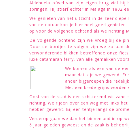
Aldehuela ofwel van zijn eigen brug viel bij
springen. Hij stierf echter in Malaga in 1802 e
We genieten van het uitzicht in de zeer diepe
van de natuur kan je hier heel goed genieten
op voor de volgende ochtend als we richting 
De volgende ochtend zijn we vroeg bij de pin
Door de bordjes te volgen zijn we zo aan de
verwonderende blikken betreffende onze fiets
luxe catamaran ferry, van alle gemakken voorz
We komen als een van de eers
maar dat zijn we gewend. Er w
ander bijgeroepen die redelij
Met een brede grijns worden 
Oost van de stad is een schitterend wit zand
richting. We rijden over een weg met links he
hebben gewerkt. Bij een tentje langs de prom
Verderop gaan we dan het binnenland in op we
6 jaar geleden geweest en de zaak is behoorlij