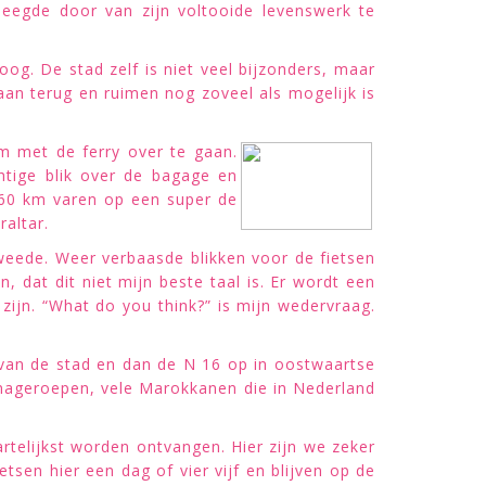
pleegde door van zijn voltooide levenswerk te
og. De stad zelf is niet veel bijzonders, maar
an terug en ruimen nog zoveel als mogelijk is
m met de ferry over te gaan.
htige blik over de bagage en
n 60 km varen op een super de
altar.
weede. Weer verbaasde blikken voor de fietsen
 dat dit niet mijn beste taal is. Er wordt een
zijn. “What do you think?” is mijn wedervraag.
 van de stad en dan de N 16 op in oostwaartse
s nageroepen, vele Marokkanen die in Nederland
telijkst worden ontvangen. Hier zijn we zeker
tsen hier een dag of vier vijf en blijven op de