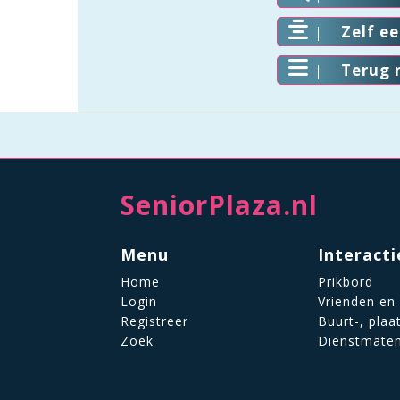
Zelf e
Terug 
SeniorPlaza.nl
Menu
Interacti
Home
Prikbord
Login
Vrienden en
Registreer
Buurt-, plaa
Zoek
Dienstmate