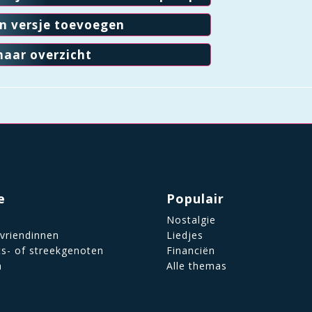
en versje toevoegen
naar overzicht
e
Populair
Nostalgie
 vriendinnen
Liedjes
ts- of streekgenoten
Financiën
n
Alle themas