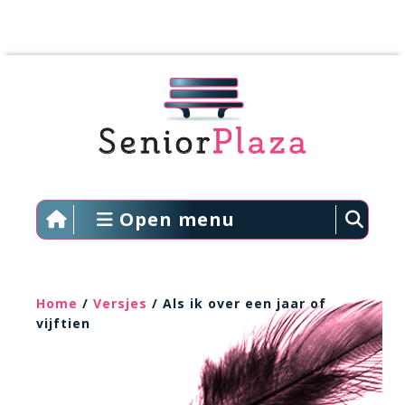
Open menu
Home
/
Versjes
/ Als ik over een jaar of
vijftien