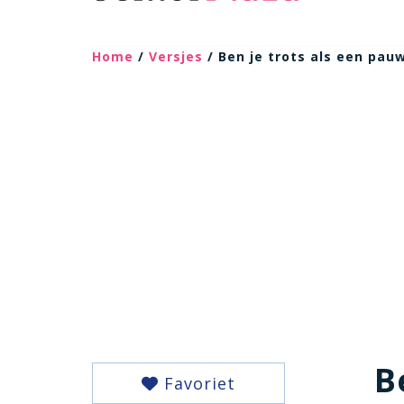
Home
/
Versjes
/ Ben je trots als een pau
B
Favoriet