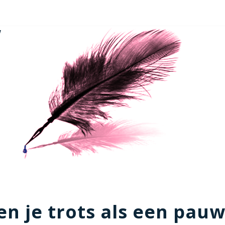
w
en je trots als een pau