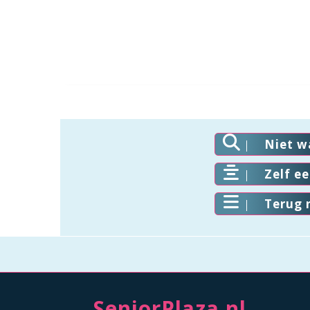
Niet w
Zelf e
Terug 
SeniorPlaza.nl