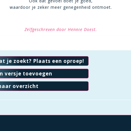
Ook dat gevoel doet je goed,
waardoor je zeker meer genegenheid ontmoet.
Zelfgeschreven door Hennie Doest.
at je zoekt? Plaats een oproep!
en versje toevoegen
naar overzicht