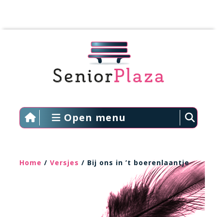
Open menu
Home
/
Versjes
/ Bij ons in ’t boerenlaantje