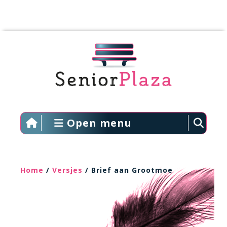
Open menu
Home
/
Versjes
/ Brief aan Grootmoe