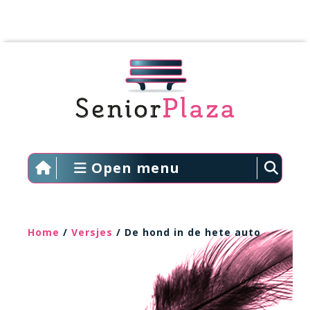
Open menu
Home
/
Versjes
/ De hond in de hete auto