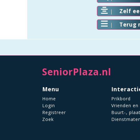
Zelf e
Terug 
SeniorPlaza.nl
Menu
Interacti
Home
Prikbord
Login
Vrienden en
Registreer
Buurt-, plaa
Zoek
Dienstmate