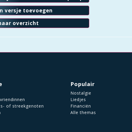
en versje toevoegen
naar overzicht
e
Populair
Nostalgie
 vriendinnen
Liedjes
ts- of streekgenoten
Financiën
n
Alle themas