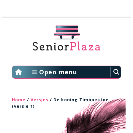
Open menu
Home
/
Versjes
/ De koning Timboektoe
(versie 1)