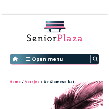
Open menu
Home
/
Versjes
/ De Siamese kat