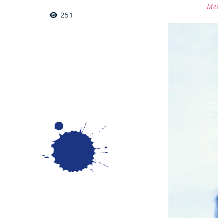
Met
251