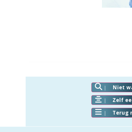
Niet w
Zelf e
Terug 