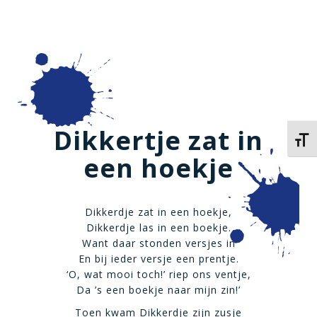
Dikkertje zat in
Kies 
een hoekje
Dikkerdje zat in een hoekje,
Dikkerdje las in een boekje.
Want daar stonden versjes in
En bij ieder versje een prentje.
‘O, wat mooi toch!’ riep ons ventje,
Da ’s een boekje naar mijn zin!’
Toen kwam Dikkerdje zijn zusje