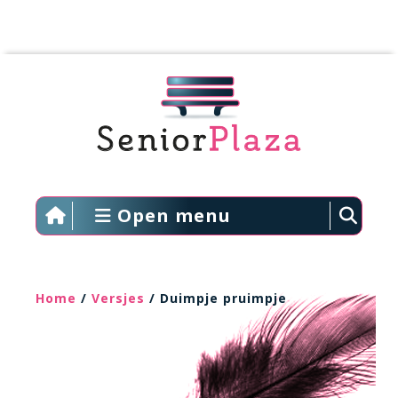
Open menu
Home
/
Versjes
/ Duimpje pruimpje