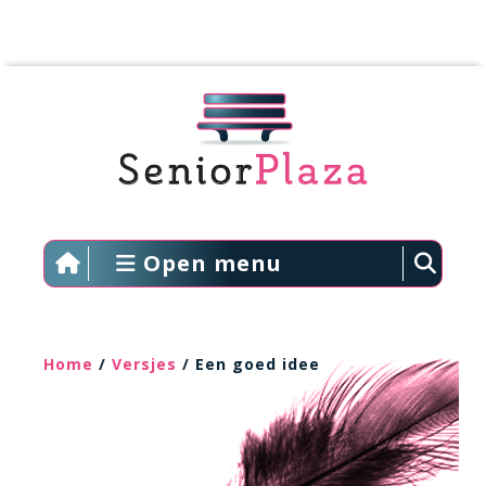
Open menu
Home
/
Versjes
/ Een goed idee