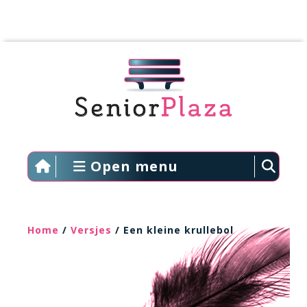
Open menu
Home
/
Versjes
/ Een kleine krullebol