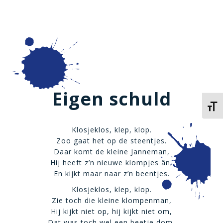
Eigen schuld
Kies 
Klosjeklos, klep, klop.
Zoo gaat het op de steentjes.
Daar komt de kleine Janneman,
Hij heeft z’n nieuwe klompjes ân,
En kijkt maar naar z’n beentjes.
Klosjeklos, klep, klop.
Zie toch die kleine klompenman,
Hij kijkt niet op, hij kijkt niet om,
Dat was toch wel een beetje dom,