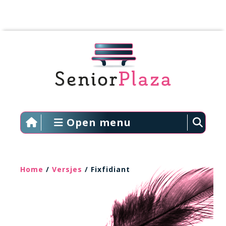
Open menu
Home
/
Versjes
/ Fixfidiant