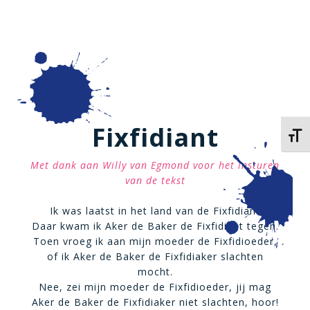
Fixfidiant
Kies 
Met dank aan Willy van Egmond voor het insturen
van de tekst
Ik was laatst in het land van de Fixfidiant
Daar kwam ik Aker de Baker de Fixfidiant tegen.
Toen vroeg ik aan mijn moeder de Fixfidioeder,
of ik Aker de Baker de Fixfidiaker slachten
mocht.
Nee, zei mijn moeder de Fixfidioeder, jij mag
Aker de Baker de Fixfidiaker niet slachten, hoor!